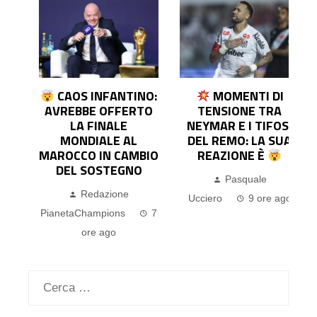
L
CAOS INFANTINO:
MOMENTI DI
AVREBBE OFFERTO
TENSIONE TRA
LA FINALE
NEYMAR E I TIFOSI
MONDIALE AL
DEL REMO: LA SUA
MAROCCO IN CAMBIO
REAZIONE È
DEL SOSTEGNO
Pasquale
Redazione
4
Ucciero
9 ore ago
PianetaChampions
7
ore ago
Ricerca
per: