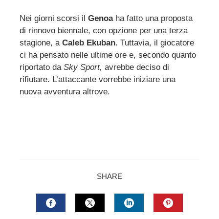
Nei giorni scorsi il
Genoa
ha fatto una proposta
di rinnovo biennale, con opzione per una terza
ebook
stagione, a
Caleb Ekuban.
Tuttavia, il giocatore
ci ha pensato nelle ultime ore e, secondo quanto
ter
riportato da
Sky Sport,
avrebbe deciso di
rifiutare. L’attaccante vorrebbe iniziare una
edIn
nuova avventura altrove.
erest
mbleupon
l
SHARE