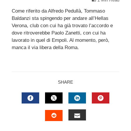
Come riferito da Alfredo Pedullà, Tommaso
Baldanzi sta spingendo per andare all’Hellas
ebook
Verona, club con cui ha già trovato l’accordo e
dove ritroverebbe Paolo Zanetti, con cui ha
ter
lavorato in quel di Empoli. Al momento, però,
manca il via libera della Roma.
edIn
erest
SHARE
mbleupon
l
FACEBOOK
TWITTER
LINKEDIN
PINTERES
EMAIL
STUMBLEUPON