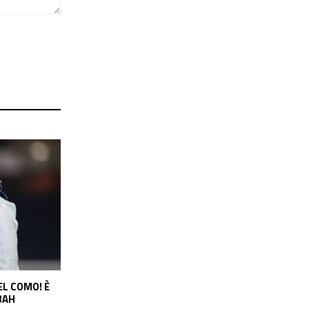
DO VICINO?
ARTETA SI MUOVE PER VINICIUS, IL
BARCELLONA
REAL CHIEDE 150 MILIONI: IL PUNTO