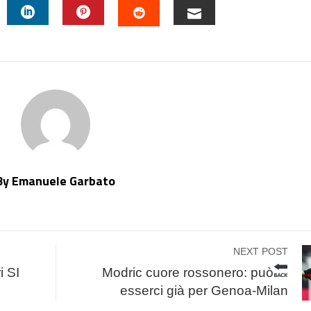
TTER
LINKEDIN
PINTEREST
EMAIL
STUMBLEUPON
By Emanuele Garbato
NEXT POST
i SI
Modric cuore rossonero: può
esserci già per Genoa-Milan