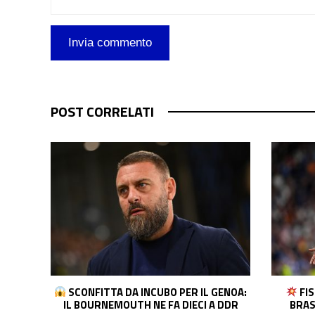
POST CORRELATI
ENOA:
FISSATO INCONTRO VINI-REAL: IL
COL
 DDR
BRASILIANO CHIEDE L’AUMENTO. E