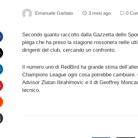
Emanuele Garbato
3 mesi ago
0 Co
Secondo quanto raccolto dalla Gazzetta dello Sport,
piega che ha preso la stagione rossonera nelle ultim
Facebook
dirigenti del club, cercando un confronto.
witter
Il numero uno di RedBird ha grande stima dell’alle
Champions League ogni cosa potrebbe cambiare. Quel
inkedIn
Advisor Zlatan Ibrahimovic e il dt Geoffrey Monca
tecnico.
interest
Stumbleupon
mail