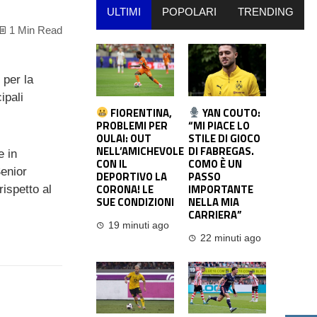
ULTIMI
POPOLARI
TRENDING
1 Min Read
 per la
ipali
FIORENTINA,
YAN COUTO:
PROBLEMI PER
“MI PIACE LO
OULAI: OUT
STILE DI GIOCO
NELL’AMICHEVOLE
DI FABREGAS.
e in
CON IL
COMO È UN
Senior
DEPORTIVO LA
PASSO
CORONA! LE
IMPORTANTE
ispetto al
SUE CONDIZIONI
NELLA MIA
CARRIERA”
19 minuti ago
22 minuti ago