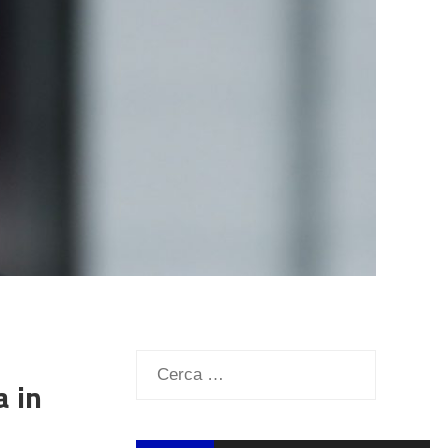
Ricerca
a in
per: