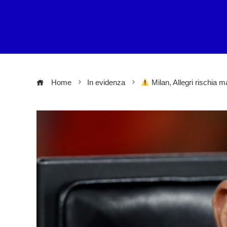
Home
In evidenza
Milan, Allegri rischia ma 