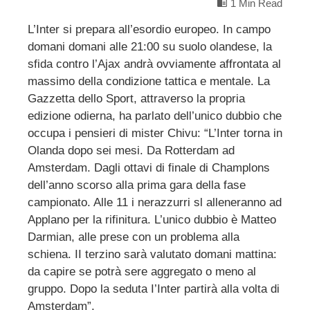
1 Min Read
L’Inter si prepara all’esordio europeo. In campo
domani domani alle 21:00 su suolo olandese, la
ebook
sfida contro l’Ajax andrà ovviamente affrontata al
massimo della condizione tattica e mentale. La
ter
Gazzetta dello Sport, attraverso la propria
edizione odierna, ha parlato dell’unico dubbio che
edIn
occupa i pensieri di mister Chivu: “L’Inter torna in
Olanda dopo sei mesi. Da Rotterdam ad
Amsterdam. Dagli ottavi di finale di Champlons
erest
dell’anno scorso alla prima gara della fase
campionato. Alle 11 i nerazzurri sl alleneranno ad
mbleupon
Applano per la rifinitura. L’unico dubbio è Matteo
Darmian, alle prese con un problema alla
l
schiena. II terzino sarà valutato domani mattina:
da capire se potrà sere aggregato o meno al
gruppo. Dopo la seduta I’Inter partirà alla volta di
Amsterdam”.