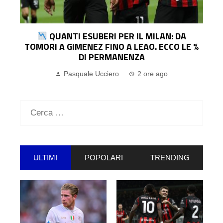
A
UFFICIALE | PARMA, ECCO EL BILAL TOURÉ
LE %
DALL’ATALANTA: IL COMUNICATO
Pasquale Ucciero
2 ore ago
Ricerca
per:
ULTIMI
POPOLARI
TRENDING