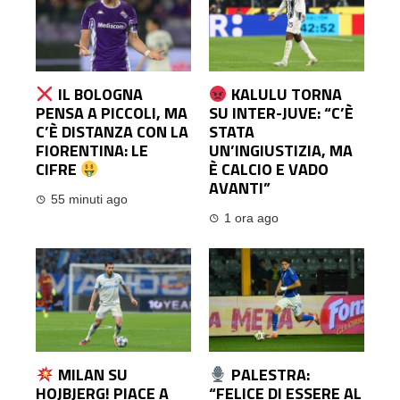
IL BOLOGNA
KALULU TORNA
PENSA A PICCOLI, MA
SU INTER-JUVE: “C’È
C’È DISTANZA CON LA
STATA
FIORENTINA: LE
UN’INGIUSTIZIA, MA
CIFRE
È CALCIO E VADO
AVANTI”
55 minuti ago
1 ora ago
MILAN SU
PALESTRA:
HOJBJERG! PIACE A
“FELICE DI ESSERE AL