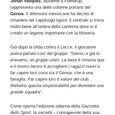
Johan Vasquez,
assieme a Frendrup,
rappresenta una delle colonne portanti del
ebook
Genoa
. Il difensore messicano ha deciso di
rimanere nel capoluogo ligure: il centrale si trova
ter
molto bene all’ombra della Lanterna dove si è
creato un legame importante con la tifoseria.
edIn
Già dopo la sfida contro il Lecce, il giocatore
erest
aveva parlato così del gruppo:
“Siamo, e già lo
eravamo, un gruppo unito. La base è rimasta qua
mbleupon
e il nostro lavoro è accogliere i ragazzi nuovi e
far capire loro cosa sia il Genoa, che è una
famiglia. Far capire loro il valore del club.
l
Abbiamo questa responsabilità per diventare una
grande squadra”.
Come riporta l’edizione odierna della
Gazzetta
dello Sport
, la società – consapevole della sua