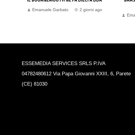
L’ARSENAL…
i ago
Ema
Emanuele Garbato
2 giorni ago
ESSEMEDIA SERVICES SRLS P.IVA
04782480612 Via Papa Giovanni XXIII, 6, Parete
(CE) 81030