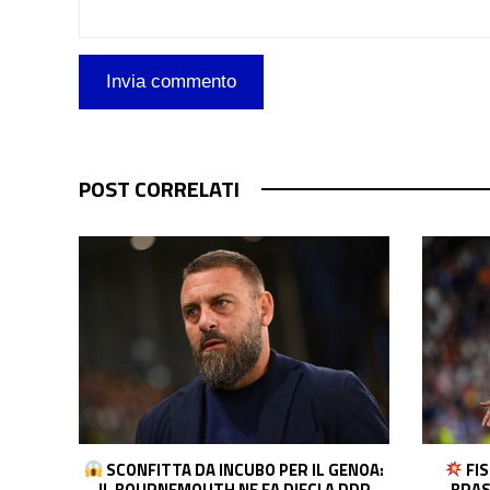
POST CORRELATI
ENOA:
FISSATO INCONTRO VINI-REAL: IL
COL
 DDR
BRASILIANO CHIEDE L’AUMENTO. E