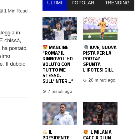
ULTIMI
POPOLARI
TRENDING
1 Min Read
leggia in
 E chissà,
MANCINI:
JUVE, NUOVA
ri ha postato
“ROMA? IL
PISTA PER LA
ssimo
RINNOVO L’HO
PORTA?
VOLUTO CON
SPUNTA
. Il dubbio
TUTTO ME
L’IPOTESI GILL
STESSO.
SULL’INTER…”
20 minuti ago
7 minuti ago
IL
IL MILAN A
PRESIDENTE
CACCIA DI UN