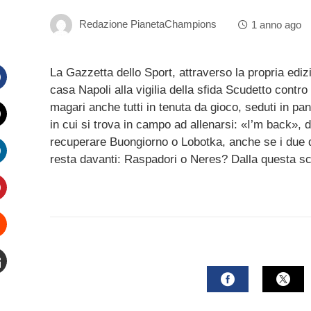
Redazione PianetaChampions
1 anno ago
La Gazzetta dello Sport, attraverso la propria ediz
casa Napoli alla vigilia della sfida Scudetto contro 
Facebook
magari anche tutti in tenuta da gioco, seduti in panch
in cui si trova in campo ad allenarsi: «I’m back», 
witter
recuperare Buongiorno o Lobotka, anche se i due d
resta davanti: Raspadori o Neres? Dalla questa sce
inkedIn
interest
Stumbleupon
mail
FACEBOOK
TWI