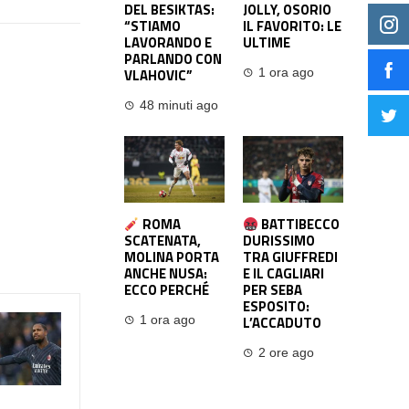
DEL BESIKTAS:
JOLLY, OSORIO
“STIAMO
IL FAVORITO: LE
LAVORANDO E
ULTIME
PARLANDO CON
VLAHOVIC”
1 ora ago
48 minuti ago
ROMA
BATTIBECCO
SCATENATA,
DURISSIMO
MOLINA PORTA
TRA GIUFFREDI
ANCHE NUSA:
E IL CAGLIARI
ECCO PERCHÉ
PER SEBA
ESPOSITO:
L’ACCADUTO
1 ora ago
2 ore ago