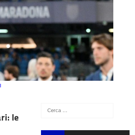
l
Ricerca
i: le
per: