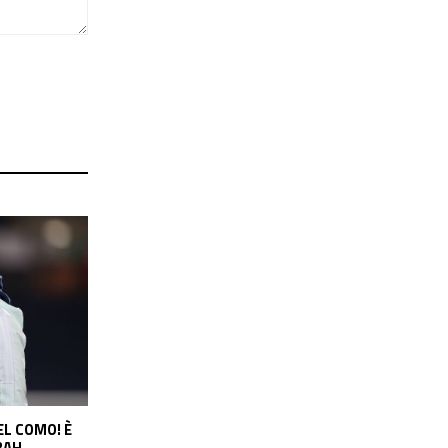
DO VICINO?
ARTETA SI MUOVE PER VINICIUS, IL
BARCELLONA
REAL CHIEDE 150 MILIONI: IL PUNTO