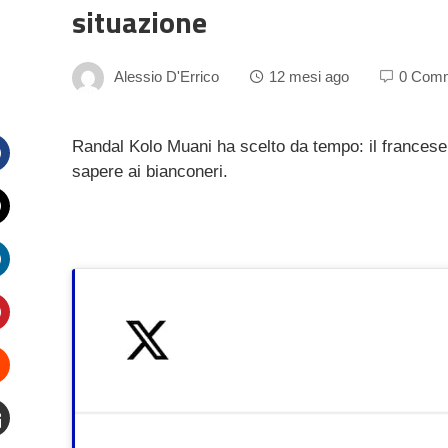
situazione
Alessio D'Errico
12 mesi ago
0 Com
Randal Kolo Muani ha scelto da tempo: il francese 
sapere ai bianconeri.
Facebook
witter
inkedIn
interest
Stumbleupon