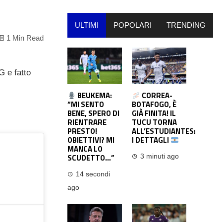
ULTIMI
POPOLARI
TRENDING
1 Min Read
G e fatto
BEUKEMA:
CORREA-
“MI SENTO
BOTAFOGO, È
BENE, SPERO DI
GIÀ FINITA! IL
RIENTRARE
TUCU TORNA
PRESTO!
ALL’ESTUDIANTES:
OBIETTIVI? MI
I DETTAGLI
MANCA LO
SCUDETTO…”
3 minuti ago
14 secondi
ago