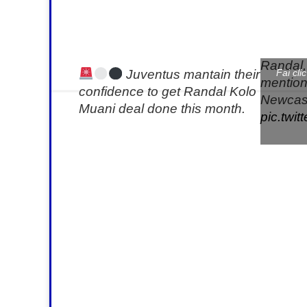
mail
Randal,
Juventus mantain their
Fai cli
mention
confidence to get Randal Kolo
Newcast
Muani deal done this month.
pic.twi