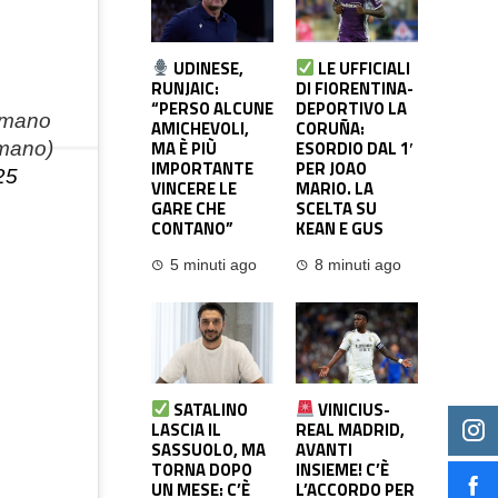
UDINESE,
LE UFFICIALI
RUNJAIC:
DI FIORENTINA-
“PERSO ALCUNE
DEPORTIVO LA
omano
AMICHEVOLI,
CORUÑA:
MA È PIÙ
ESORDIO DAL 1′
mano)
IMPORTANTE
PER JOAO
25
VINCERE LE
MARIO. LA
GARE CHE
SCELTA SU
CONTANO”
KEAN E GUS
5 minuti ago
8 minuti ago
SATALINO
VINICIUS-
LASCIA IL
REAL MADRID,
SASSUOLO, MA
AVANTI
TORNA DOPO
INSIEME! C’È
UN MESE: C’È
L’ACCORDO PER