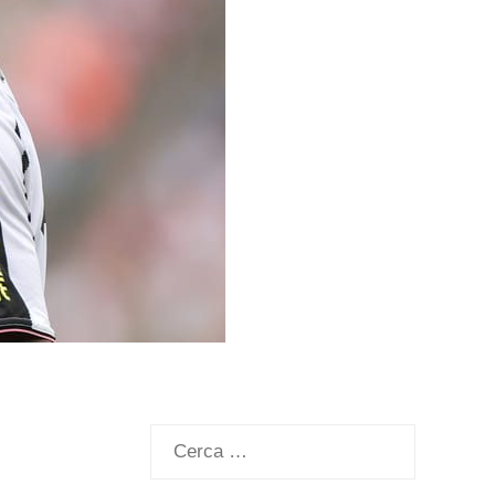
Ricerca
per: