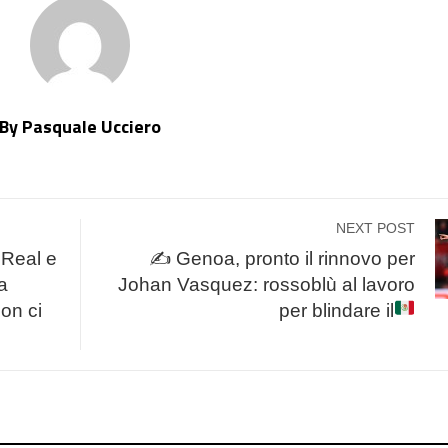
By Pasquale Ucciero
NEXT POST
Real e
✍
Genoa, pronto il rinnovo per
la
Johan Vasquez: rossoblù al lavoro
on ci
per blindare il