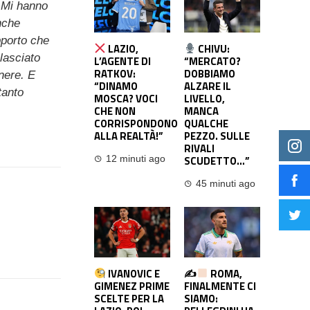
 Mi hanno
nche
pporto che
LAZIO,
CHIVU:
lasciato
L’AGENTE DI
“MERCATO?
RATKOV:
DOBBIAMO
nere. E
“DINAMO
ALZARE IL
tanto
MOSCA? VOCI
LIVELLO,
CHE NON
MANCA
CORRISPONDONO
QUALCHE
ALLA REALTÀ!”
PEZZO. SULLE
RIVALI
SCUDETTO…”
12 minuti ago
45 minuti ago
IVANOVIC E
✍
ROMA,
GIMENEZ PRIME
FINALMENTE CI
SCELTE PER LA
SIAMO: