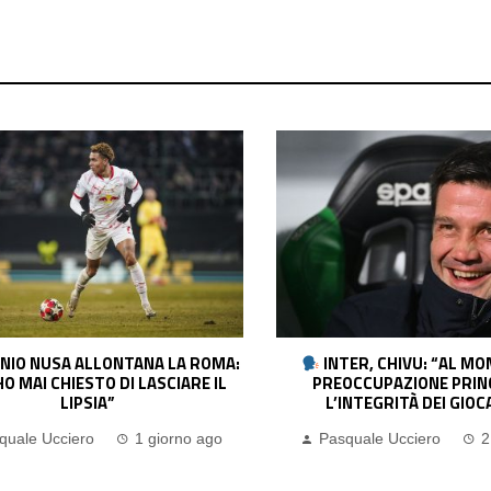
TER, CHIVU: “AL MOMENTO LA
JUVENTUS, SPALLETTI: 
OCCUPAZIONE PRINCIPALE È
AVER RETTO L’URTO. YILDIZ
INTEGRITÀ DEI GIOCATORI”
DOLORE. BUONI SEGNALI D
quale Ucciero
2 giorni ago
Pasquale Ucciero
2