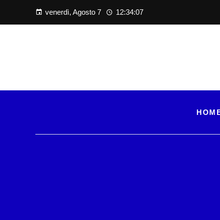
venerdì, Agosto 7
12:34:08
HOM