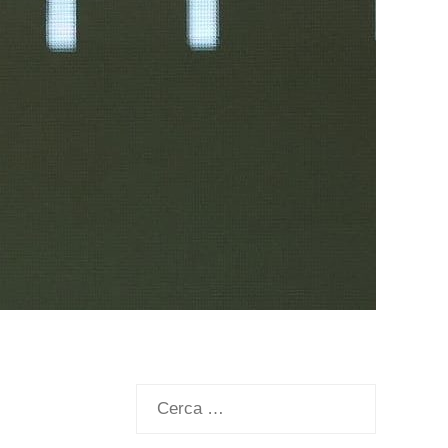
Ricerca
per: