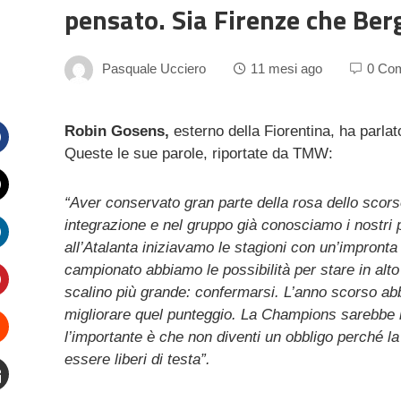
pensato. Sia Firenze che Be
Pasquale Ucciero
11 mesi ago
0 Co
Robin Gosens,
esterno della Fiorentina, ha parlat
Queste le sue parole, riportate da TMW:
Facebook
“Aver conservato gran parte della rosa dello scor
witter
integrazione e nel gruppo già conosciamo i nostri 
all’Atalanta iniziavamo le stagioni con un’impronta d
inkedIn
campionato abbiamo le possibilità per stare in alt
scalino più grande: confermarsi. L’anno scorso abbi
interest
migliorare quel punteggio. La Champions sarebbe i
l’importante è che non diventi un obbligo perché
Stumbleupon
essere liberi di testa”.