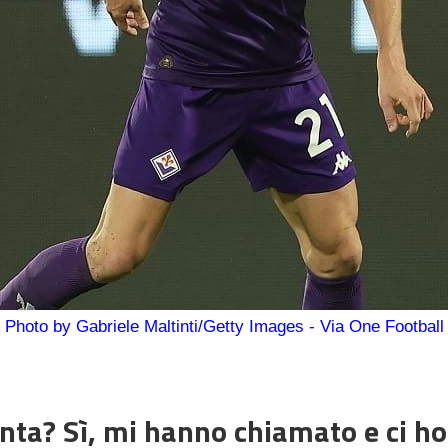
Photo by Gabriele Maltinti/Getty Images - Via One Football
anta? Sì, mi hanno chiamato e ci ho