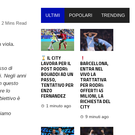
ULTIMI
POPOLARI
TRENDING
2 Mins Read
 viola.
IL CITY
LAVORA PER IL
BARCELLONA,
sso di
POST RODRI:
ENTRA NEL
BOUADDI AD UN
VIVO LA
. Negli anni
PASSO,
TRATTATIVA
In questo
TENTATIVO PER
PER RODRI:
ENZO
OFFERTI 45
re lo
FERNANDEZ
MILIONI, LA
biettivo è
RICHIESTA DEL
CITY
1 minuto ago
biamo
9 minuti ago