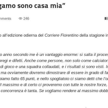
rgamo sono casa mia”
mments
246
o all’edizione odierna del
Corriere Fiorentino
della stagione in
so anno secondo me è un vantaggio enorme: si salta il proce
pregi e difetti. Anche come persone, non solo come calciatori
i gioco e una squadra collaudati, e i risultati si sono visti. 
o ma ovviamente dovremo dimostrare di essere in grado di fa
amo fatto 65 punti, e nello spogliatoio ci siamo detti che l’o
l massimo e di certo ci proveremo con tutte le nostre forze,
 la concorrenza è tanta. Se vogliamo rendere al massimo dob