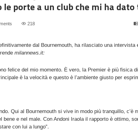
 le porte a un club che mi ha dato 
ments
218
definitivamente dal Bournemouth, ha rilasciato una intervista
prende
milannews.it:
o felice del mio momento. È vero, la Premier è più fisica di
incipale è la velocità e questo è l’ambiente giusto per espri
ndo. Qui al Bournemouth si vive in modo più tranquillo, c’è
el bene e nel male. Con Andoni Iraola il rapporto è ottimo, s
tare con lui a lungo”.