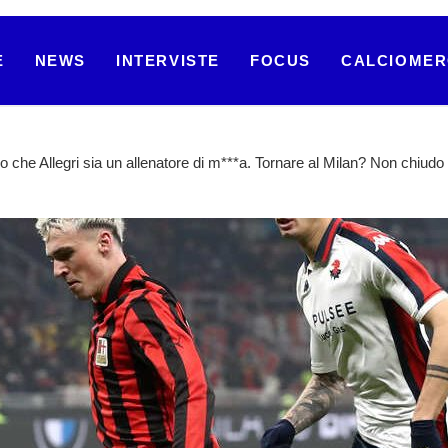
E
NEWS
INTERVISTE
FOCUS
CALCIOME
che Allegri sia un allenatore di m***a. Tornare al Milan? Non chiudo l