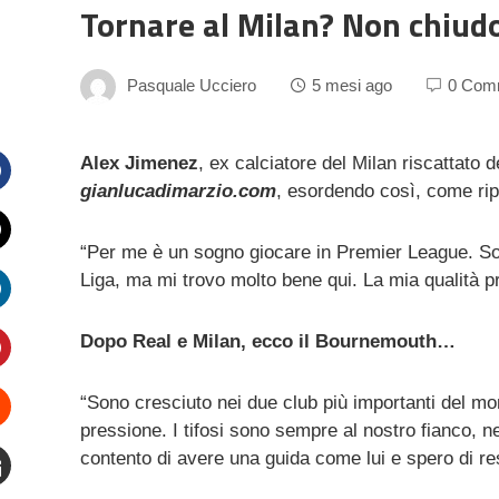
Tornare al Milan? Non chiudo
Pasquale Ucciero
5 mesi ago
0 Com
Alex Jimenez
, ex calciatore del Milan riscattato 
gianlucadimarzio.com
, esordendo così, come ri
Facebook
“Per me è un sogno giocare in Premier League. Son
witter
Liga, ma mi trovo molto bene qui. La mia qualità pr
inkedIn
Dopo Real e Milan, ecco il Bournemouth…
interest
“Sono cresciuto nei due club più importanti del mo
pressione. I tifosi sono sempre al nostro fianco, n
Stumbleupon
contento di avere una guida come lui e spero di res