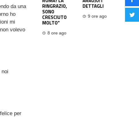
ROMA? LA
ARAUJO! I
RINGRAZIO,
DETTAGLI
cendo da una
SONO
orno ho
CRESCIUTO
9 ore ago
ioni mi
MOLTO”
e non volevo
8 ore ago
 noi
felice per