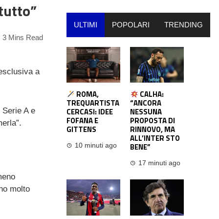
tutto”
ULTIMI
POPOLARI
TRENDING
3 Mins Read
 esclusiva a
ROMA,
CALHA:
TREQUARTISTA
“ANCORA
 Serie A e
CERCASI: IDEE
NESSUNA
FOFANA E
PROPOSTA DI
merla”.
GITTENS
RINNOVO, MA
ALL’INTER STO
BENE”
10 minuti ago
17 minuti ago
 meno
ono molto