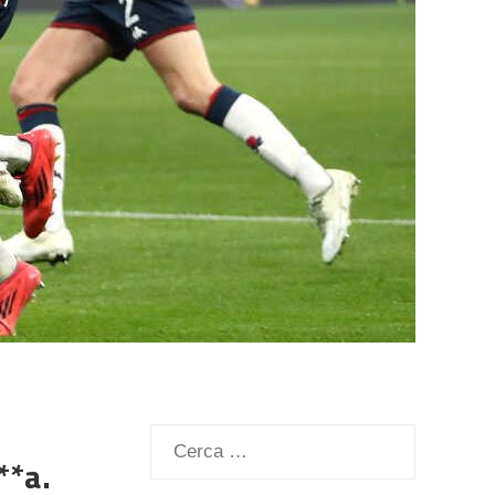
Ricerca
**a.
per: