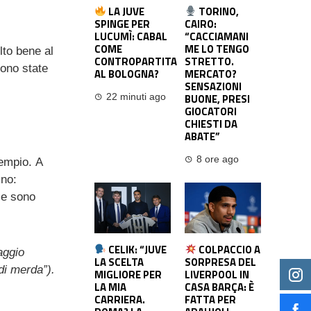
LA JUVE
TORINO,
SPINGE PER
CAIRO:
LUCUMÌ: CABAL
“CACCIAMANI
COME
ME LO TENGO
lto bene al
CONTROPARTITA
STRETTO.
sono state
AL BOLOGNA?
MERCATO?
SENSAZIONI
BUONE, PRESI
22 minuti ago
GIOCATORI
CHIESTI DA
ABATE”
8 ore ago
sempio. A
 no:
 e sono
CELIK: “JUVE
COLPACCIO A
aggio
LA SCELTA
SORPRESA DEL
di merda”).
MIGLIORE PER
LIVERPOOL IN
LA MIA
CASA BARÇA: È
CARRIERA.
FATTA PER