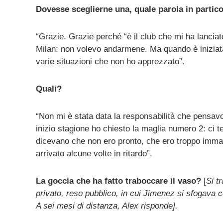
mail
Dovesse sceglierne una, quale parola in partic
“Grazie. Grazie perché “è il club che mi ha lanci
Milan: non volevo andarmene. Ma quando è iniziata 
varie situazioni che non ho apprezzato”.
Quali?
“Non mi è stata data la responsabilità che pensavo
inizio stagione ho chiesto la maglia numero 2: ci te
dicevano che non ero pronto, che ero troppo immat
arrivato alcune volte in ritardo”.
La goccia che ha fatto traboccare il vaso?
[
Si t
privato, reso pubblico, in cui Jimenez si sfogava 
A sei mesi di distanza, Alex risponde].