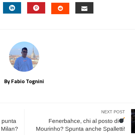
TTER
LINKEDIN
PINTEREST
EMAIL
STUMBLEUPON
By Fabio Tognini
NEXT POST
e punta
Fenerbahce, chi al posto di
l Milan?
Mourinho? Spunta anche Spalletti!