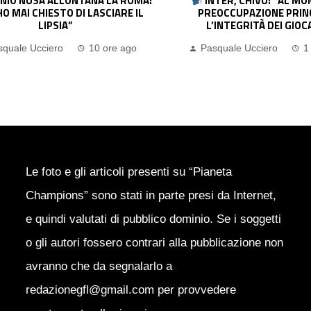
INTER, CHIVU: “AL MOMENTO LA
JUVENTUS, SPALLETT
PREOCCUPAZIONE PRINCIPALE È
AVER RETTO L’URTO. YIL
L’INTEGRITÀ DEI GIOCATORI”
DOLORE. BUONI SEGNAL
Pasquale Ucciero
1 giorno ago
Pasquale Ucciero
Le foto e gli articoli presenti su “Pianeta
Champions” sono stati in parte presi da Internet,
e quindi valutati di pubblico dominio. Se i soggetti
o gli autori fossero contrari alla pubblicazione non
avranno che da segnalarlo a
redazionegfl@gmail.com per provvedere