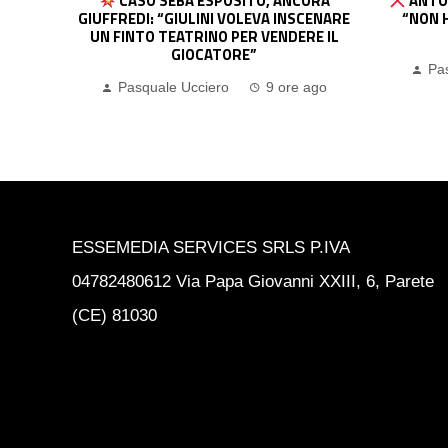
NCORA
ANTONIO NUSA ALLONTANA LA ROMA:
NSCENARE
“NON HO MAI CHIESTO DI LASCIARE IL
DERE IL
LIPSIA”
Pasquale Ucciero
10 ore ago
re ago
ESSEMEDIA SERVICES SRLS P.IVA
04782480612 Via Papa Giovanni XXIII, 6, Parete
(CE) 81030