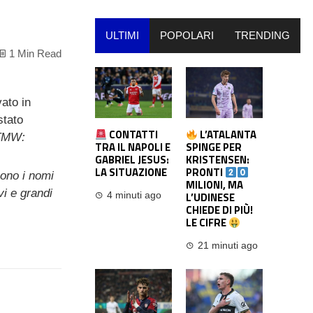
ULTIMI
POPOLARI
TRENDING
1 Min Read
ato in
stato
CONTATTI
L’ATALANTA
TMW:
TRA IL NAPOLI E
SPINGE PER
GABRIEL JESUS:
KRISTENSEN:
LA SITUAZIONE
PRONTI
cono i nomi
MILIONI, MA
vi e grandi
L’UDINESE
4 minuti ago
CHIEDE DI PIÙ!
LE CIFRE
21 minuti ago