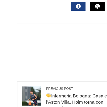
mail
FACEBOOK
TWI
PREVIOUS POST
Infermeria Bologna: Casal
l’Aston Villa, Holm torna con i