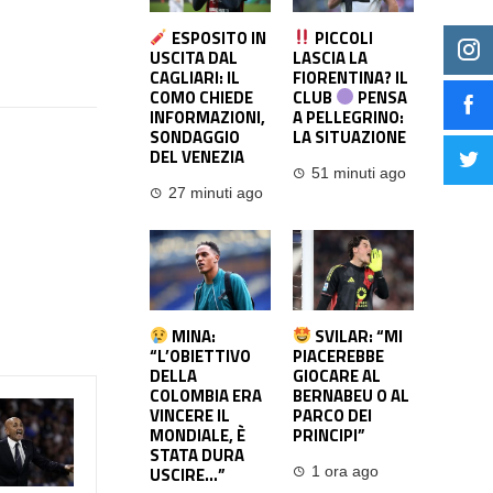
ESPOSITO IN
PICCOLI
USCITA DAL
LASCIA LA
CAGLIARI: IL
FIORENTINA? IL
COMO CHIEDE
CLUB
PENSA
INFORMAZIONI,
A PELLEGRINO:
SONDAGGIO
LA SITUAZIONE
DEL VENEZIA
51 minuti ago
27 minuti ago
MINA:
SVILAR: “MI
“L’OBIETTIVO
PIACEREBBE
DELLA
GIOCARE AL
COLOMBIA ERA
BERNABEU O AL
VINCERE IL
PARCO DEI
MONDIALE, È
PRINCIPI”
STATA DURA
USCIRE…”
1 ora ago