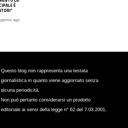
I: “IMPORTANTE
MILAN, AMORIM: “DOBBIAMO
DIZ? NON HA PIÙ
LAVORARE TANTO. LEAO? SI STA
I DA ZHEGROVA”
DIVERTENDO. SU CAMARDA…”
1 giorno ago
Pasquale Ucciero
1 giorno ago
Questo blog non rappresenta una testata
giornalistica in quanto viene aggiornato senza
alcuna periodicità.
Non può pertanto considerarsi un prodotto
editoriale ai sensi della legge n° 62 del 7.03.2001.