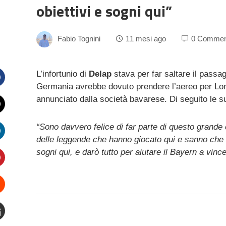
obiettivi e sogni qui”
Fabio Tognini
11 mesi ago
0 Commen
L’infortunio di
Delap
stava per far saltare il passa
Germania avrebbe dovuto prendere l’aereo per Londr
Facebook
annunciato dalla società bavarese. Di seguito le s
witter
“Sono davvero felice di far parte di questo grande 
delle leggende che hanno giocato qui e sanno che q
inkedIn
sogni qui, e darò tutto per aiutare il Bayern a vincere
interest
Stumbleupon