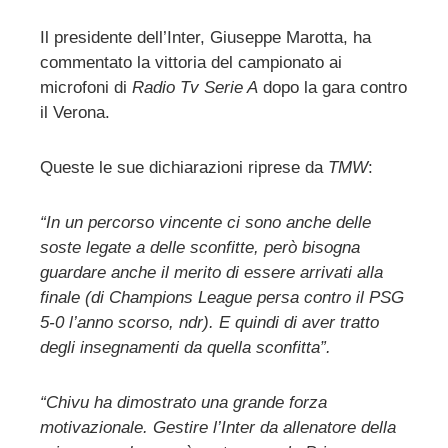
Il presidente dell’Inter, Giuseppe Marotta, ha
commentato la vittoria del campionato ai
ebook
microfoni di
Radio Tv Serie A
dopo la gara contro
il Verona.
ter
Queste le sue dichiarazioni riprese da
TMW
:
edIn
“In un percorso vincente ci sono anche delle
erest
soste legate a delle sconfitte, però bisogna
guardare anche il merito di essere arrivati alla
mbleupon
finale (di Champions League persa contro il PSG
5-0 l’anno scorso, ndr). E quindi di aver tratto
l
degli insegnamenti da quella sconfitta”.
“Chivu ha dimostrato una grande forza
motivazionale. Gestire l’Inter da allenatore della