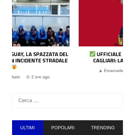
L
UFFICIALE | DANIEL MALDINI È DEL
E
CAGLIARI: LA FORMULA E LE CIFRE
Emanuele Garbato
2 ore ago
Ricerca
per:
ULTIMI
POPOLARI
TRENDING