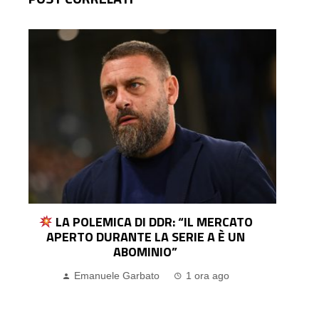
JUVENTUS, SPALLETTI: “YILDIZ? FORSE
GIOCHERÀ UN TEMPO. L’INTER È LA PIÙ
FORTE, VOGLIAMO ARRIVARE AL LORO
LIVELLO”
Pasquale Ucciero
2 giorni ago