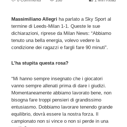
Massimiliano Allegri
ha parlato a Sky Sport al
termine di Leeds-Milan 1-1. Queste le sue
ebook
dichiarazioni, riprese da Milan News: “Abbiamo
tenuto una bella energia, volevo vedere la
ter
condizione dei ragazzi e fargli fare 90 minuti”.
edIn
L’ha stupita questa rosa?
erest
“Mi hanno sempre insegnato che i giocatori
vanno sempre allenati prima di dare i giudizi.
mbleupon
Momentaneamente abbiamo lavorato bene, non
bisogna fare troppi pensieri di grandissimo
l
entusiasmo. Dobbiamo lavorare tenendo grande
equilibrio, dovrà essere la nostra forza. Il
campionato non si vince o non si perde in una