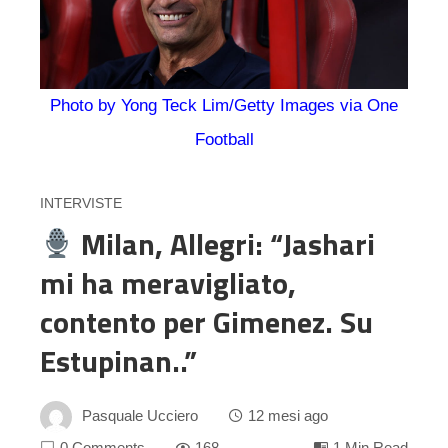
Photo by Yong Teck Lim/Getty Images via One
Football
INTERVISTE
Milan, Allegri: “Jashari
mi ha meravigliato,
contento per Gimenez. Su
Estupinan..”
Pasquale Ucciero
12 mesi ago
0 Comments
168
1 Min Read