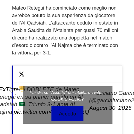
Mateo Retegui ha cominciato come meglio non
avrebbe potuto la sua esperienza da giocatore
ebook
dell’Al Qadsiah. L’attaccante ceduto in estate in
Arabia Saudita dall’Atalanta per quasi 70 milioni
ter
di euro ha realizzato una doppietta nel match
d’esordio contro l’Al Najma che è terminato con
edIn
la vittoria per 3-1.
erest
mbleupon
ExTigre
DOBLETE de Mateo
— Luciano Garcí
Fai clic su "Accetto" per abilitare Twitter
etegui en su primer partido en Al
COOKIE POLICY
l
(@garcialuciano2
adsiah
. Triunfo 3-1 ante Al
August 30, 2025
ajma.
pic.twitter.com/YQAn71SuEQ
Accetto