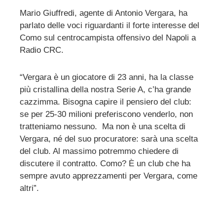
Mario Giuffredi, agente di Antonio Vergara, ha
parlato delle voci riguardanti il forte interesse del
ebook
Como sul centrocampista offensivo del Napoli a
Radio CRC.
ter
“Vergara è un giocatore di 23 anni, ha la classe
edIn
più cristallina della nostra Serie A, c’ha grande
cazzimma. Bisogna capire il pensiero del club:
erest
se per 25-30 milioni preferiscono venderlo, non
tratteniamo nessuno. Ma non è una scelta di
mbleupon
Vergara, né del suo procuratore: sarà una scelta
del club. Al massimo potremmo chiedere di
discutere il contratto. Como? È un club che ha
l
sempre avuto apprezzamenti per Vergara, come
altri”.