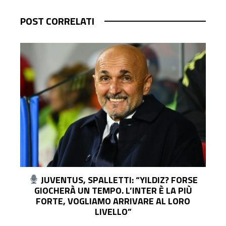
POST CORRELATI
UDINESE, IL DG COLLAVINO: “KRISTENSEN?
LO CEDEREMO SOLO PER UN’OFFERTA
IRRINUNCIABILE. SUL MERCATO…”
Pasquale Ucciero
2 giorni ago