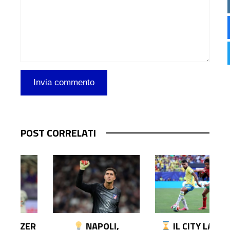
POST CORRELATI
R
NAPOLI,
IL CITY LAVORA