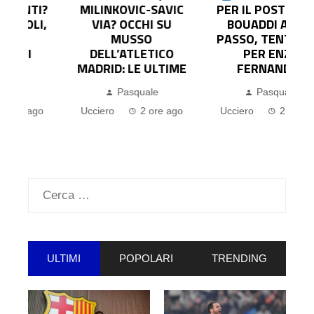
?
MILINKOVIC-SAVIC
PER IL POST RODRI:
,
VIA? OCCHI SU
BOUADDI AD UN
MUSSO
PASSO, TENTATIVO
DELL’ATLETICO
PER ENZO
MADRID: LE ULTIME
FERNANDEZ
Pasquale
Pasquale
Ucciero
2 ore ago
Ucciero
2 ore ago
Ricerca
per:
ULTIMI
POPOLARI
TRENDING