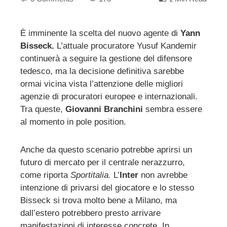
È imminente la scelta del nuovo agente di
Yann
Bisseck.
L’attuale procuratore Yusuf Kandemir
ebook
continuerà a seguire la gestione del difensore
tedesco, ma la decisione definitiva sarebbe
ter
ormai vicina vista l’attenzione delle migliori
agenzie di procuratori europee e internazionali.
edIn
Tra queste,
Giovanni Branchini
sembra essere
al momento in pole position.
erest
Anche da questo scenario potrebbe aprirsi un
mbleupon
futuro di mercato per il centrale nerazzurro,
come riporta
Sportitalia.
L’
Inter
non avrebbe
intenzione di privarsi del giocatore e lo stesso
l
Bisseck si trova molto bene a Milano, ma
dall’estero potrebbero presto arrivare
manifestazioni di interesse concrete. In