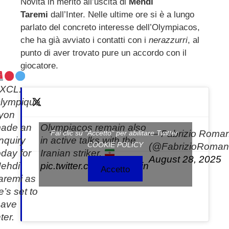
Novità in merito all’uscita di
Mehdi
Taremi
dall’Inter. Nelle ultime ore si è a lungo
ebook
parlato del concreto interesse dell’Olympiacos,
che ha già avviato i contatti con i
nerazzurri
, al
ter
punto di aver trovato pure un accordo con il
giocatore.
edIn
XCL:
lympique
erest
yon
ade an
Olympiacos remain also
mbleupon
— Fabrizio Roma
Fai clic su "Accetto" per abilitare Twitter
nquiry
in active talks with the
COOKIE POLICY
(@FabrizioRoman
oday for
Iranian striker.
l
August 28, 2025
ehdi
pic.twitter.com/ahjbyklsin
Accetto
aremi as
e’s set to
eave
ter.