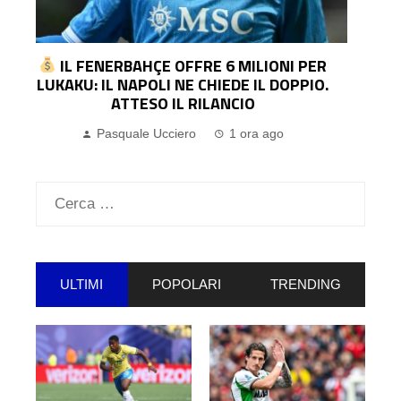
LAZIO, SI ALLONTANA IVANOVIC: LENS
AVANTI PER IL CENTRAVANTI
Pasquale Ucciero
2 ore ago
Ricerca
per:
ULTIMI
POPOLARI
TRENDING