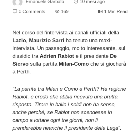
Emanuele Garbato
10 mesi ago
0 Comments
169
1 Min Read
Nel corso dell’intervista ai canali ufficiali della
Lazio
,
Maurizio Sarri
ha tenuto una maxi-
ebook
intervista. Un passaggio, molto interessante, sul
dissidio tra
Adrien Rabiot
e il presidente
De
ter
Siervo
sulla partita
Milan-Como
che si giocherà
a Perth.
edIn
“La partita tra Milan e Como a Perth? Ha ragione
erest
Rabiot, e credo che abbia ricevuto una brutta
risposta. Tirare in ballo i soldi non ha senso,
mbleupon
anche perché, se Rabiot non scendesse in
campo a lottare ogni tre giorni, non li
prenderebbe neanche il presidente della Lega”.
l