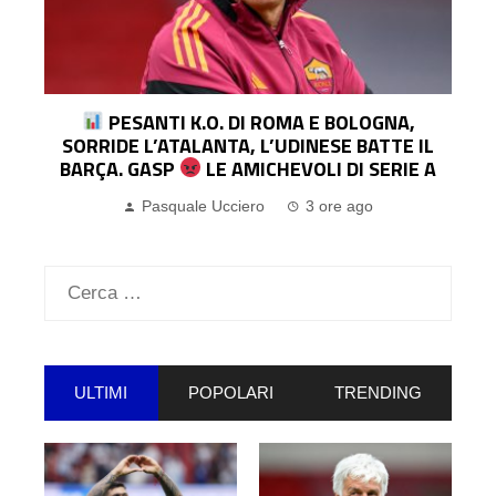
ENDRICK VUOLE RESTARE AL REAL, MA LA
CONCORRENZA IN SQUADRA È ALTISSIMA:
ROMA PRONTA IN CASO DI PRESTITO
Pasquale Ucciero
5 ore ago
Ricerca
per:
ULTIMI
POPOLARI
TRENDING