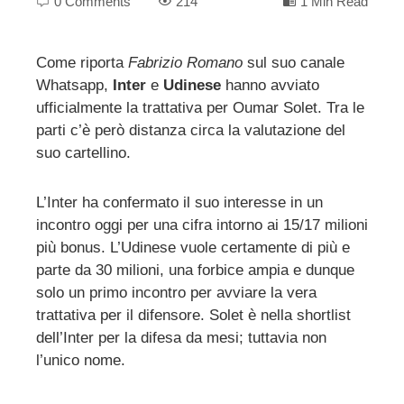
0 Comments
214
1 Min Read
Come riporta
Fabrizio Romano
sul suo canale
Whatsapp,
Inter
e
Udinese
hanno avviato
ebook
ufficialmente la trattativa per Oumar Solet. Tra le
parti c’è però distanza circa la valutazione del
ter
suo cartellino.
edIn
L’Inter ha confermato il suo interesse in un
incontro oggi per una cifra intorno ai 15/17 milioni
erest
più bonus. L’Udinese vuole certamente di più e
parte da 30 milioni, una forbice ampia e dunque
mbleupon
solo un primo incontro per avviare la vera
trattativa per il difensore. Solet è nella shortlist
dell’Inter per la difesa da mesi; tuttavia non
l
l’unico nome.