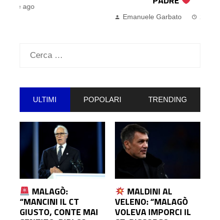
PADRE
Emanuele Garbato
2 ore ago
Ricerca
per:
ULTIMI
POPOLARI
TRENDING
MALAGÒ:
MALDINI AL
“MANCINI IL CT
VELENO: “MALAGÒ
GIUSTO, CONTE MAI
VOLEVA IMPORCI IL