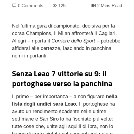
0 Comments
125
2 Mins Read
Nell’ultima gara di campionato, decisiva per la
corsa Champions, il Milan affronterà il Cagliari.
ebook
Allegri – riporta il
Corriere dello Sport
– potrebbe
affidarsi alle certezze, lasciando in panchina
ter
nomi importanti.
edIn
Senza Leao 7 vittorie su 9: il
portoghese verso la panchina
erest
Il primo – per importanza – a non figurare
nella
mbleupon
lista degli undici sarà Leao.
Il portoghese ha
avuto un rendimento scadente nelle ultime
l
settimane e San Siro lo ha fischiato più volte:
tutte cose che, unite agli squilli di Ibra, non lo
hanno di certo aiutato nel concentrarsi solo e