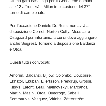
Ultima gara casalinga per il Genoa che domani
alle 12 affronterà il Milan in occasione del 37°
ebook
turno di campionato.
ter
Per l’occasione Daniele De Rossi non avrà a
disposizione Cornet, Norton-Cuffy, Messias e
edIn
Østigaard per infortunio, a cui si deve aggiungere
anche Siegrest. Tornano a disposizione Baldanzi
erest
e Otoa.
mbleupon
Questi tutti i convocati:
l
Amorim, Baldanzi, Bijlow, Colombo, Doucoure,
Ekhator, Ekuban, Ellertsson, Frendrup, Grossi,
Klisys, Lafont, Leali, Malinovskyi, Marcandalli,
Martin, Masini, Otoa, Ouedrogo, Sabelli,
Sommariva, Vasquez, Vitinha, Zätterström