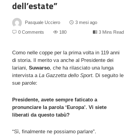
dell’estate”
Pasquale Ucciero
3 mesi ago
0 Comments
180
3 Mins Read
Como nelle coppe per la prima volta in 119 anni
di storia. Il merito va anche al Presidente dei
ebook
lariani,
Suwarso
, che ha rilasciato una lunga
intervista a
La Gazzetta dello Sport.
Di seguito le
ter
sue parole:
edIn
Presidente, avete sempre faticato a
pronunciare la parola ‘Europa’. Vi siete
erest
liberati da questo tabù?
mbleupon
“Sì, finalmente ne possiamo parlare”.