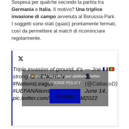
Sospesa per qualche secondo la partita tra
Germania
e
Italia
. Il motivo?
Una triplice
ebook
invasione di campo
avvenuta al Borussia-Park.
I soggetti sono stati (quasi) prontamente fermati,
ter
così da permettere al match di ricominciare
regolarmente.
edIn
erest
Triple invasion of ground, it’s
— Joe
mbleupon
strong
#ENGHUN
Fai clic su "Accetto" per abilitare Twitter
COOKIE POLICY
#NationsLeague
(@CabacoD)
l
#UEFANAtionsLeague
June 14,
Accetto
pic.twitter.com/5UWhVubJyM
2022