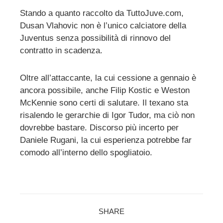
Stando a quanto raccolto da TuttoJuve.com,
Dusan Vlahovic non è l’unico calciatore della
ebook
Juventus senza possibilità di rinnovo del
contratto in scadenza.
ter
Oltre all’attaccante, la cui cessione a gennaio è
edIn
ancora possibile, anche Filip Kostic e Weston
McKennie sono certi di salutare. Il texano sta
erest
risalendo le gerarchie di Igor Tudor, ma ciò non
dovrebbe bastare. Discorso più incerto per
mbleupon
Daniele Rugani, la cui esperienza potrebbe far
comodo all’interno dello spogliatoio.
l
SHARE