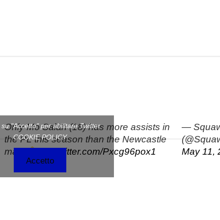
Only Mo Salah (18) has more assists in
— Squa
c su "Accetto" per abilitare Twitter
COOKIE POLICY
the PL this season than the Newcastle
(@Squa
man.
pic.twitter.com/Pxcg96pox1
May 11,
Accetto