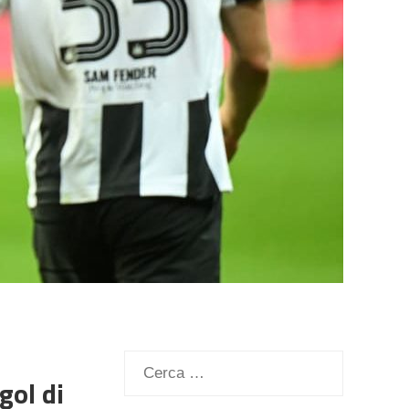
Ricerca
gol di
per: