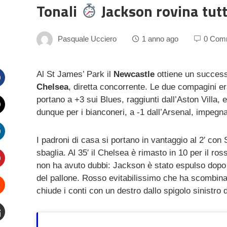
Tonali
Jackson rovina tut
Pasquale Ucciero
1 anno ago
0 Com
Al St James’ Park il
Newcastle
ottiene un success
Chelsea
, diretta concorrente. Le due compagini era
Facebook
portano a +3 sui Blues, raggiunti dall’Aston Villa, 
dunque per i bianconeri, a -1 dall’Arsenal, impeg
witter
I padroni di casa si portano in vantaggio al 2′ con
inkedIn
sbaglia. Al 35′ il Chelsea è rimasto in 10 per il ros
non ha avuto dubbi: Jackson è stato espulso dopo
interest
del pallone. Rosso evitabilissimo che ha scombina
chiude i conti con un destro dallo spigolo sinistro de
Stumbleupon