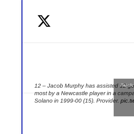
12 – Jacob Murphy has assisted 12 goa
Fai cli
most by a Newcastle player in a campai
Solano in 1999-00 (15). Provider.
pic.t