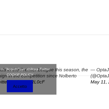
ls in the Premier League this season, the
— OptaJ
c su "Accetto" per abilitare Twitter
COOKIE POLICY
gn in the competition since Nolberto
(@OptaJ
witter.com/IQi7xRL0cF
May 11,
Accetto