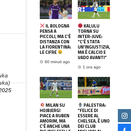
IL BOLOGNA
KALULU
PENSA A
TORNA SU
PICCOLI, MA C’È
INTER-JUVE:
DISTANZA CON
“C’È STATA
LA FIORENTINA:
UN’INGIUSTIZIA,
LE CIFRE
MA È CALCIO E
VADO AVANTI”
60 minuti ago
1 ora ago
wka
wka)
 2025
MILAN SU
PALESTRA:
HOJBJERG!
“FELICE DI
PIACE A RUBEN
ESSERE AL
AMORIM, MA
CHELSEA, È UNO
C’È ANCHE UNA
DEI CLUB