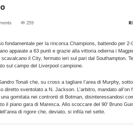
to
ments
259
o fondamentale per la rincorsa Champions, battendo per 2-0
no appaiate a 63 punti e grazie alla vittoria odierna i Magpi
e scavalcano il City, fermato ieri sul pari dal Southampton. T
nato sul campo del Liverpool campione.
 Sandro Tonali che, su cross a tagliare l’area di Murphy, sott
so diretto sventolato a N. Jackson. L’arbitro, mandato all’on f
 una gomitata nei contronti di Botman, disinteressandosi c
to il piano gara di Maresca. Allo scoccare del 90′ Bruno Gu
ll’area di rigore che, deviato, si infila nel sette.