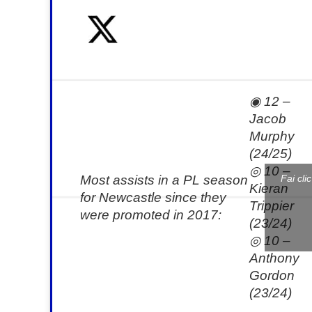
mail
◉ 12 –
Jacob
Murphy
(24/25)
◎ 10 –
Most assists in a PL season
Fai cli
Kieran
for Newcastle since they
Trippier
were promoted in 2017:
(23/24)
◎ 10 –
Anthony
Gordon
(23/24)