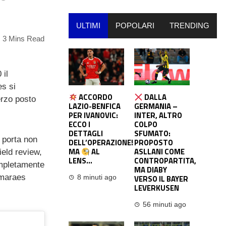
ULTIMI
POPOLARI
TRENDING
3 Mins Read
 il
es si
ACCORDO
DALLA
erzo posto
LAZIO-BENFICA
GERMANIA –
PER IVANOVIC:
INTER, ALTRO
ECCO I
COLPO
DETTAGLI
SFUMATO:
o porta non
DELL’OPERAZIONE!
PROPOSTO
MA
AL
ASLLANI COME
ield review,
LENS…
CONTROPARTITA,
ompletamente
MA DIABY
imaraes
VERSO IL BAYER
8 minuti ago
LEVERKUSEN
56 minuti ago