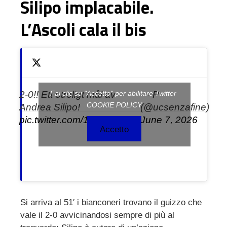
Silipo implacabile.
L’Ascoli cala il bis
2-0!! Ett otroligt mål av
— P
Fai clic su "Accetto" per abilitare Twitter
COOKIE POLICY
Andrea Silipo!
(@ucsenzafine)
pic.twitter.com/1O4lBo0BSo
June 7, 2026
Accetto
Si arriva al 51′ i bianconeri trovano il guizzo che
vale il 2-0 avvicinandosi sempre di più al