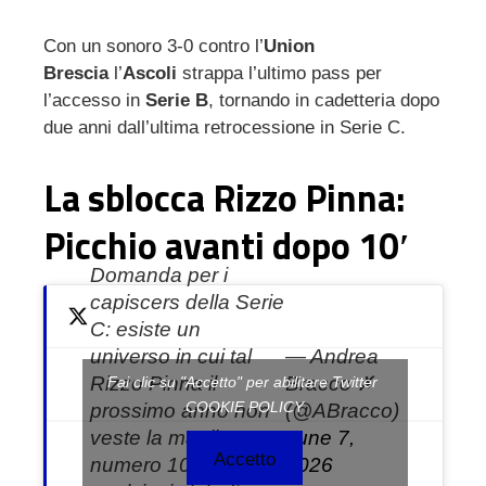
Con un sonoro 3-0 contro l’
Union
Brescia
l’
Ascoli
strappa l’ultimo pass per
ebook
l’accesso in
Serie B
, tornando in cadetteria dopo
due anni dall’ultima retrocessione in Serie C.
ter
La sblocca Rizzo Pinna:
edIn
Picchio avanti dopo 10′
erest
Domanda per i
capiscers della Serie
mbleupon
C: esiste un
universo in cui tal
— Andrea
l
Rizzo Pinna il
Bracco ✗
Fai clic su "Accetto" per abilitare Twitter
COOKIE POLICY
prossimo anno non
(@ABracco)
veste la maglia
June 7,
Accetto
numero 10 di un
2026