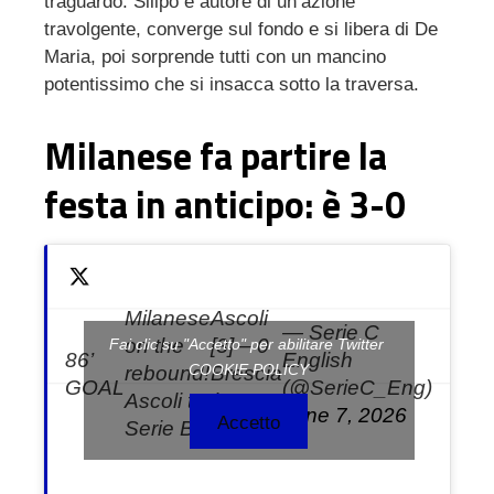
traguardo: Silipo è autore di un’azione
travolgente, converge sul fondo e si libera di De
Maria, poi sorprende tutti con un mancino
potentissimo che si insacca sotto la traversa.
Milanese fa partire la
festa in anticipo: è 3-0
Milanese
Ascoli
— Serie C
on the
[3] – 0
Fai clic su "Accetto" per abilitare Twitter
86’
English
COOKIE POLICY
rebound!
Brescia
GOAL
(@SerieC_Eng)
Ascoli to
(4-1
June 7, 2026
Accetto
Serie B!!!
agg.)