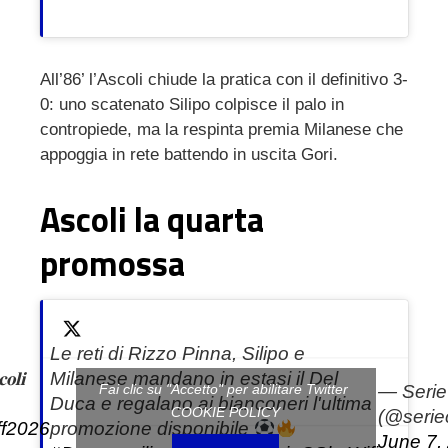
All’86’ l’Ascoli chiude la pratica con il definitivo 3-
0: uno scatenato Silipo colpisce il palo in
contropiede, ma la respinta premia Milanese che
appoggia in rete battendo in uscita Gori.
Ascoli la quarta
promossa
Le reti di Rizzo Pinna, Silipo e
𝐨𝐥𝐢
Milanese mandano in estasi il Del
— Serie
Fai clic su "Accetto" per abilitare Twitter
Duca e regalano ai bianconeri l'ultima
COOKIE POLICY
(@seriec
ff2026
promozione disponibile
June 7,