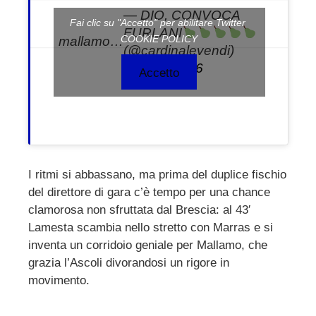
— DIO, CONVOCA
Fai clic su "Accetto" per abilitare Twitter
FURLANI
COOKIE POLICY
mallamo…
(@cardinalevendi)
June 7, 2026
Accetto
I ritmi si abbassano, ma prima del duplice fischio
del direttore di gara c’è tempo per una chance
clamorosa non sfruttata dal Brescia: al 43′
Lamesta scambia nello stretto con Marras e si
inventa un corridoio geniale per Mallamo, che
grazia l’Ascoli divorandosi un rigore in
movimento.