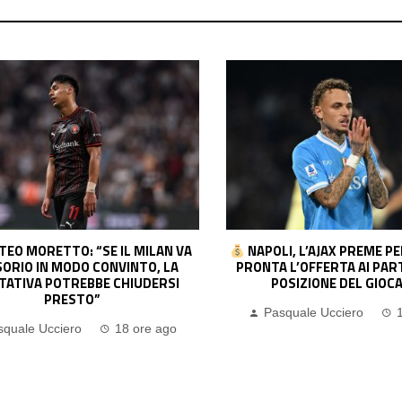
I, L’AJAX PREME PER NOA LANG:
CONTATTI FITTI TRA 
 L’OFFERTA AI PARTENOPEI. LA
MADRID E TOTTENHAM PE
OSIZIONE DEL GIOCATORE
L’INTER SI ALLONTANA… PE
PAVARD
squale Ucciero
18 ore ago
Pasquale Ucciero