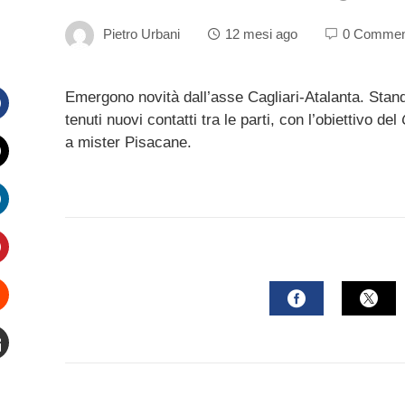
Pietro Urbani
12 mesi ago
0 Commen
Emergono novità dall’asse Cagliari-Atalanta. Stand
tenuti nuovi contatti tra le parti, con l’obiettivo del
Facebook
a mister Pisacane.
witter
inkedIn
interest
Stumbleupon
FACEBOOK
TWI
mail