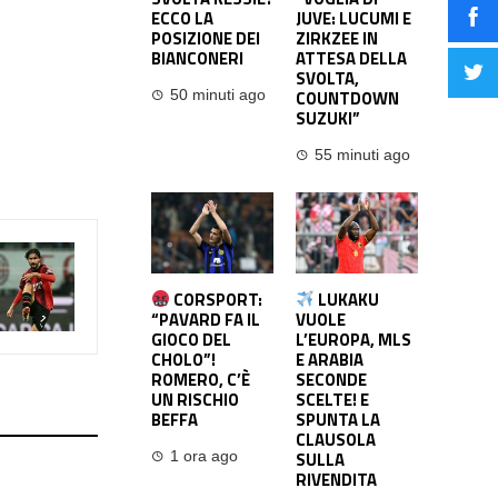
ECCO LA
JUVE: LUCUMI E
POSIZIONE DEI
ZIRKZEE IN
BIANCONERI
ATTESA DELLA
SVOLTA,
COUNTDOWN
50 minuti ago
SUZUKI”
55 minuti ago
CORSPORT:
LUKAKU
“PAVARD FA IL
VUOLE
GIOCO DEL
L’EUROPA, MLS
CHOLO”!
E ARABIA
ROMERO, C’È
SECONDE
UN RISCHIO
SCELTE! E
BEFFA
SPUNTA LA
CLAUSOLA
SULLA
1 ora ago
RIVENDITA