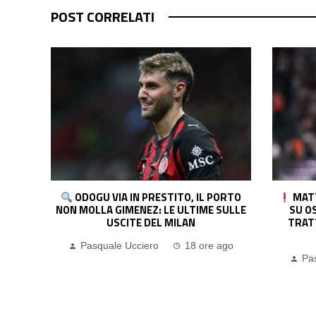
POST CORRELATI
ORTO
MATTEO MORETTO: “SE IL MILAN VA
NAPOL
SULLE
SU OSORIO IN MODO CONVINTO, LA
PRONTA
TRATTATIVA POTREBBE CHIUDERSI
P
PRESTO”
ago
Pa
Pasquale Ucciero
18 ore ago