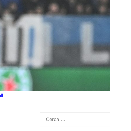
ll
Ricerca
per: