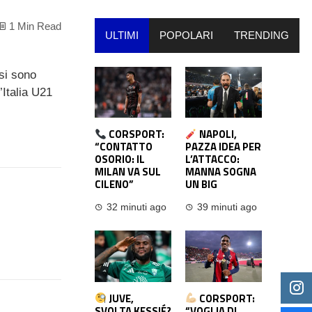
1 Min Read
ULTIMI
POPOLARI
TRENDING
si sono
’Italia U21
CORSPORT:
NAPOLI,
“CONTATTO
PAZZA IDEA PER
OSORIO: IL
L’ATTACCO:
MILAN VA SUL
MANNA SOGNA
CILENO”
UN BIG
32 minuti ago
39 minuti ago
JUVE,
CORSPORT:
SVOLTA KESSIÉ?
“VOGLIA DI