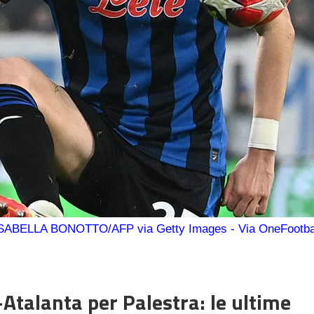
SABELLA BONOTTO/AFP via Getty Images - Via OneFootba
-Atalanta per Palestra: le ultime