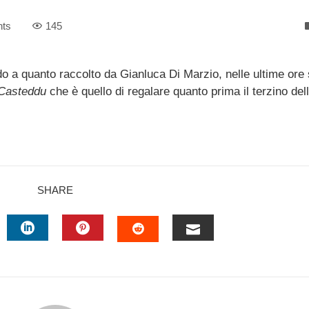
ts
145
o a quanto raccolto da Gianluca Di Marzio, nelle ultime ore 
Casteddu
che è quello di regalare quanto prima il terzino dell
SHARE
TTER
LINKEDIN
PINTEREST
EMAIL
STUMBLEUPON