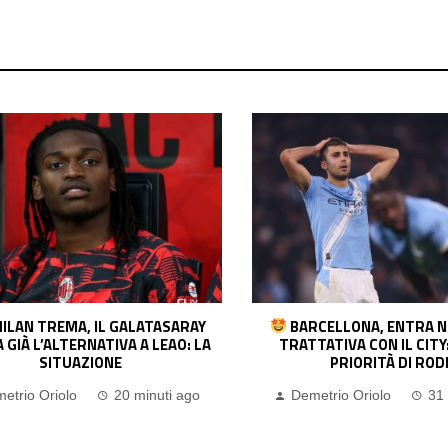
CELLONA, ENTRA NEL VIVO LA
CAMBIASO VIA DALLA JUV
TATIVA CON IL CITY: ECCO LA
FA CHIAREZZA: TUTTE LE POS
PRIORITÀ DI RODRI
FRATTESI…
etrio Oriolo
31 minuti ago
Demetrio Oriolo
42 