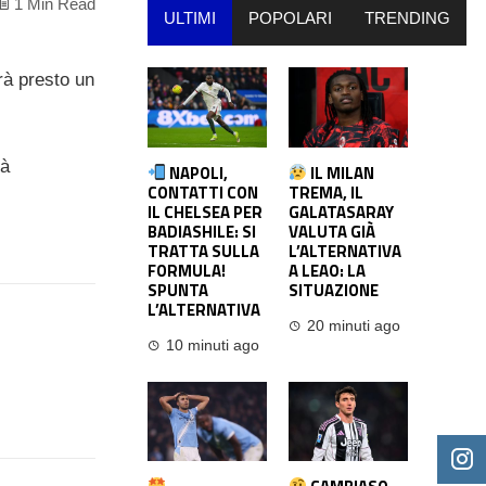
1 Min Read
ULTIMI
POPOLARI
TRENDING
rà presto un
rà
NAPOLI,
IL MILAN
CONTATTI CON
TREMA, IL
IL CHELSEA PER
GALATASARAY
BADIASHILE: SI
VALUTA GIÀ
TRATTA SULLA
L’ALTERNATIVA
FORMULA!
A LEAO: LA
SPUNTA
SITUAZIONE
L’ALTERNATIVA
20 minuti ago
10 minuti ago