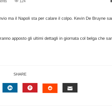
ents
124
invio ma il Napoli sta per calare il colpo. Kevin De Bruyne sa
ranno apposto gli ultimi dettagli in giornata col belga che sa
SHARE
TTER
LINKEDIN
PINTEREST
EMAIL
STUMBLEUPON