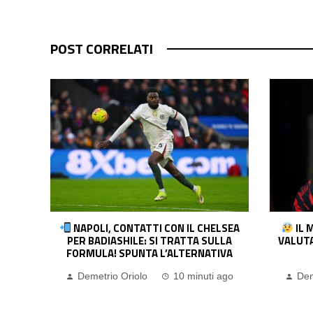
POST CORRELATI
LSEA
IL MILAN TREMA, IL GALATASARAY
BAR
LLA
VALUTA GIÀ L’ALTERNATIVA A LEAO: LA
TRAT
IVA
SITUAZIONE
 ago
Demetrio Oriolo
20 minuti ago
Dem