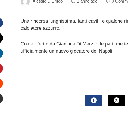
Alessio D'Errico
1 anno ago
0 Comm
Una rincorsa lunghissima, tanti cavilli e qualche r
calciatore azzurro.
Facebook
Come riferito da Gianluca Di Marzio, le parti mette
witter
ufficialmente un nuovo giocatore del Napoli.
inkedIn
interest
Stumbleupon
mail
FACEBOOK
TWI