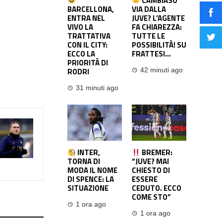
CAMBIASO
BARCELLONA,
VIA DALLA
ENTRA NEL
JUVE? L’AGENTE
VIVO LA
FA CHIAREZZA:
TRATTATIVA
TUTTE LE
CON IL CITY:
POSSIBILITÀ! SU
ECCO LA
FRATTESI…
PRIORITÀ DI
RODRI
42 minuti ago
31 minuti ago
INTER,
BREMER:
TORNA DI
“JUVE? MAI
MODA IL NOME
CHIESTO DI
DI SPENCE: LA
ESSERE
SITUAZIONE
CEDUTO. ECCO
COME STO”
1 ora ago
1 ora ago