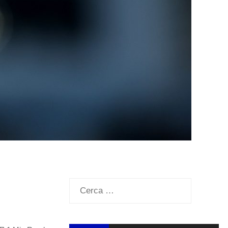
Ricerca
per: