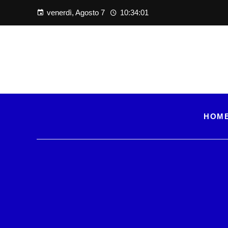
venerdì, Agosto 7
10:34:02
HOM