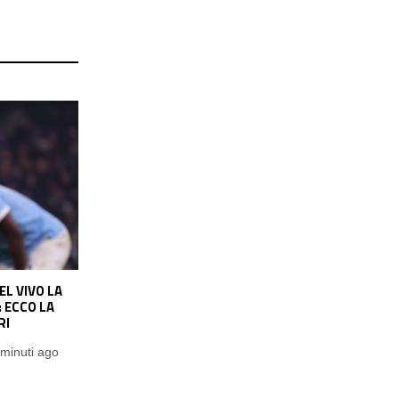
E? L’AGENTE
INTER, TORNA DI MODA IL NOME DI
SIBILITÀ! SU
SPENCE: LA SITUAZIONE
Demetrio Oriolo
1 ora ago
minuti ago