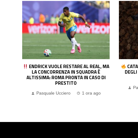
AL, MA
CATANIA, SVELATA LA TERZA MAGLIA
LECCE, 
 È
DEGLI ETNEI: DEBUTTO NELLA SFIDA
LA
A B
O DI
CONTRO IL VICENZA
Pasquale Ucciero
4 ore ago
Pa
go