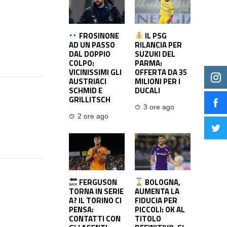
FROSINONE
IL PSG
AD UN PASSO
RILANCIA PER
DAL DOPPIO
SUZUKI DEL
COLPO:
PARMA:
VICINISSIMI GLI
OFFERTA DA 35
AUSTRIACI
MILIONI PER I
SCHMID E
DUCALI
GRILLITSCH
3 ore ago
2 ore ago
FERGUSON
BOLOGNA,
TORNA IN SERIE
AUMENTA LA
A? IL TORINO CI
FIDUCIA PER
PENSA:
PICCOLI: OK AL
CONTATTI CON
TITOLO