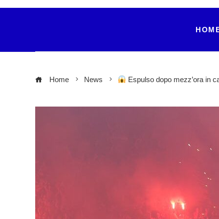
HOM
Home
News
Espulso dopo mezz’ora in c