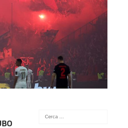
Ricerca
CUBO
per: