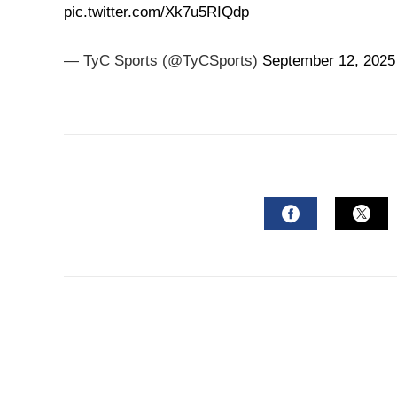
mail
pic.twitter.com/Xk7u5RIQdp
— TyC Sports (@TyCSports)
September 12, 2025
FACEBOOK
TWI