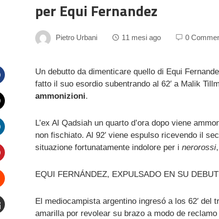
per Equi Fernandez
Pietro Urbani
11 mesi ago
0 Commen
Un debutto da dimenticare quello di Equi Fernande
fatto il suo esordio subentrando al 62′ a Malik Til
Facebook
ammonizioni
.
witter
L’ex Al Qadsiah un quarto d’ora dopo viene ammonit
non fischiato. Al 92′ viene espulso ricevendo il s
inkedIn
situazione fortunatamente indolore per i
nerorossi
interest
EQUI FERNÁNDEZ, EXPULSADO EN SU DEBUT
Stumbleupon
El mediocampista argentino ingresó a los 62′ del tr
amarilla por revolear su brazo a modo de reclamo