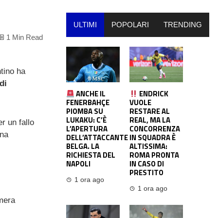
ULTIMI
POPOLARI
TRENDING
1 Min Read
tino ha
di
ANCHE IL
ENDRICK
FENERBAHÇE
VUOLE
PIOMBA SU
RESTARE AL
LUKAKU: C’È
REAL, MA LA
r un fallo
L’APERTURA
CONCORRENZA
Una
DELL’ATTACCANTE
IN SQUADRA È
BELGA. LA
ALTISSIMA:
RICHIESTA DEL
ROMA PRONTA
NAPOLI
IN CASO DI
PRESTITO
1 ora ago
1 ora ago
imera