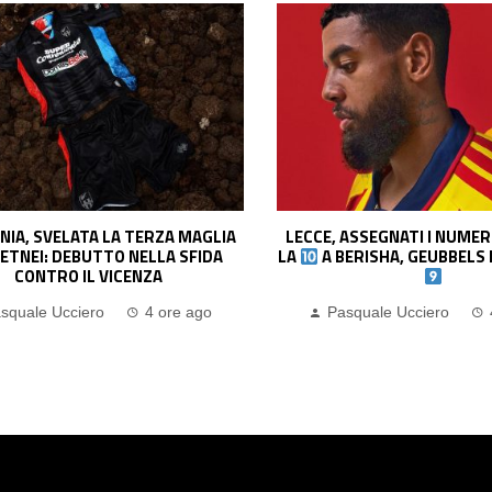
ASSEGNATI I NUMERI DI MAGLIA:
GENOA, OFFERTA DEL D
ERISHA, GEUBBELS PRENDE IL
IL 2010 SCAGLIONE: NO 
ROSSOBLÙ
squale Ucciero
4 ore ago
Pasquale Ucciero