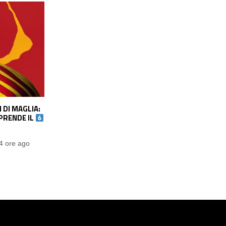
ORTMUND PER
TORINO, CAIRO: “CACCIAMANI ME LO
SECCO DEI
TENGO STRETTO. MERCATO?
SENSAZIONI BUONE, PRESI GIOCATORI
CHIESTI DA ABATE”
4 ore ago
Fabio Tognini
14 ore ago