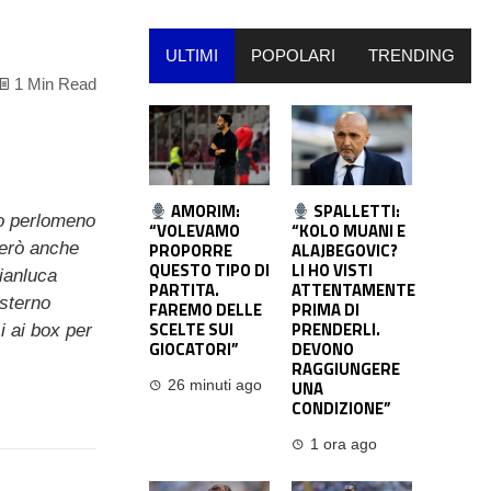
ULTIMI
POPOLARI
TRENDING
1 Min Read
AMORIM:
SPALLETTI:
 o perlomeno
“VOLEVAMO
“KOLO MUANI E
però anche
PROPORRE
ALAJBEGOVIC?
QUESTO TIPO DI
LI HO VISTI
Gianluca
PARTITA.
ATTENTAMENTE
esterno
FAREMO DELLE
PRIMA DI
SCELTE SUI
PRENDERLI.
i ai box per
GIOCATORI”
DEVONO
RAGGIUNGERE
UNA
26 minuti ago
CONDIZIONE”
1 ora ago