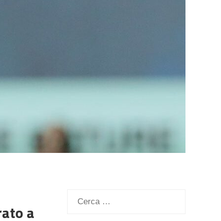
Ricerca
rato a
per: