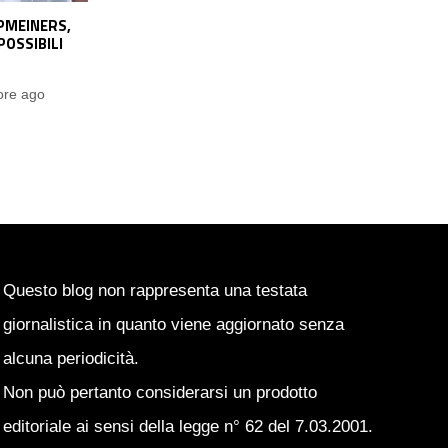
IN PORTA
MORATA VERSO GLI STATI UNITI?
ERA IN BALIA
L’ATLANTA UNITED PREPARA IL
Q
 IL CHELSEA
TENTATIVO
LAN
Pietro Urbani
2 ore ago
ore ago
Questo blog non rappresenta una testata
giornalistica in quanto viene aggiornato senza
alcuna periodicità.
Non può pertanto considerarsi un prodotto
editoriale ai sensi della legge n° 62 del 7.03.2001.