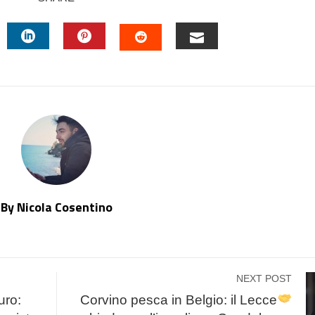
TTER
LINKEDIN
PINTEREST
EMAIL
STUMBLEUPON
By Nicola Cosentino
NEXT POST
uro:
Corvino pesca in Belgio: il Lecce