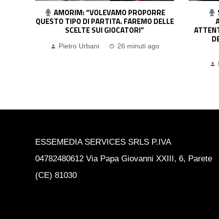
RRE
SPALLETTI: “KOLO MUANI E
GAZ
 DELLE
ALAJBEGOVIC? LI HO VISTI
JOLLY
ATTENTAMENTE PRIMA DI PRENDERLI.
DEVONO RAGGIUNGERE UNA
CONDIZIONE”
go
Pietro Urbani
1 ora ago
ESSEMEDIA SERVICES SRLS P.IVA
04782480612 Via Papa Giovanni XXIII, 6, Parete
(CE) 81030