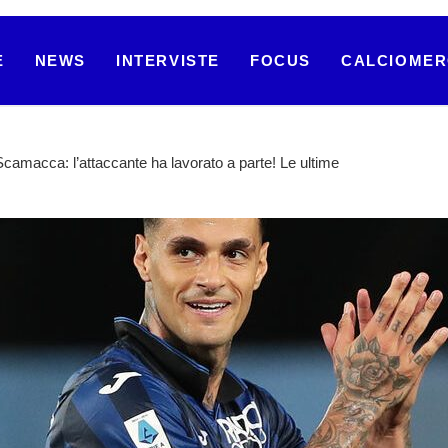
E
NEWS
INTERVISTE
FOCUS
CALCIOME
Scamacca: l’attaccante ha lavorato a parte! Le ultime