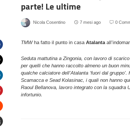
parte! Le ultime
Nicola Cosentino
7 mesi ago
0 Comm
TMW
ha fatto il punto in casa
Atalanta
all’indoma
Facebook
Seduta mattutina a Zingonia, con lavoro di scarico
per quelli che hanno raccolto almeno un buon minuta
witter
qualche calciatore dell’Atalanta ‘fuori dal gruppo’
Scamacca e Sead Kolasinac, i quali non hanno quind
inkedIn
Raoul Bellanova, lavoro integrato con la squadra U
infortunio.
interest
Stumbleupon