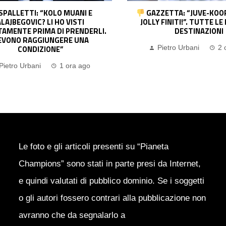
ZETTA: “JUVE-KOOPMEINERS,
CONFRONTO NEI TIRI 
 FINITI!”. TUTTE LE POSSIBILI
IMPIETOSO, DIFESA ROSSON
DESTINAZIONI
DI JOAO PEDRO E LEAO
:
SUPERA 3-0 IL MI
Pietro Urbani
2 ore ago
Pietro Urbani
2 
Le foto e gli articoli presenti su “Pianeta
Champions” sono stati in parte presi da Internet,
e quindi valutati di pubblico dominio. Se i soggetti
o gli autori fossero contrari alla pubblicazione non
avranno che da segnalarlo a