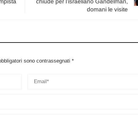
ampista
chiude per l’israeliano Gandelman,
domani le visite
obbligatori sono contrassegnati
*