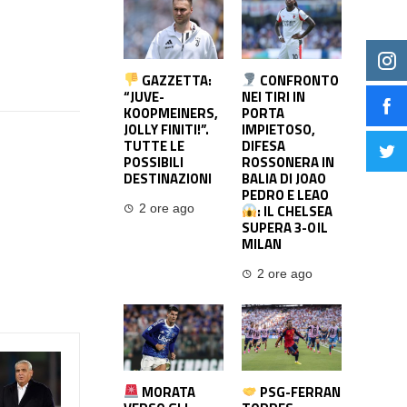
GAZZETTA:
CONFRONTO
“JUVE-
NEI TIRI IN
KOOPMEINERS,
PORTA
JOLLY FINITI!”.
IMPIETOSO,
TUTTE LE
DIFESA
POSSIBILI
ROSSONERA IN
DESTINAZIONI
BALIA DI JOAO
PEDRO E LEAO
: IL CHELSEA
2 ore ago
SUPERA 3-0 IL
MILAN
2 ore ago
MORATA
PSG-FERRAN