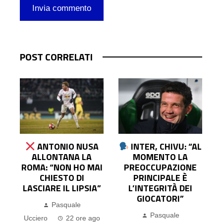
POST CORRELATI
ANTONIO NUSA
INTER, CHIVU: “AL
A
ALLONTANA LA
MOMENTO LA
I
ROMA: “NON HO MAI
PREOCCUPAZIONE
E
CHIESTO DI
PRINCIPALE È
O
LASCIARE IL LIPSIA”
L’INTEGRITÀ DEI
GIOCATORI”
Pasquale
Pasquale
Ucciero
22 ore ago