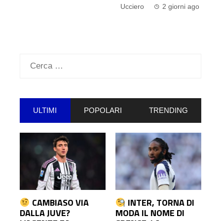
Ucciero
2 giorni ago
o
Ricerca
per:
ULTIMI
POPOLARI
TRENDING
CAMBIASO VIA
INTER, TORNA DI
DALLA JUVE?
MODA IL NOME DI