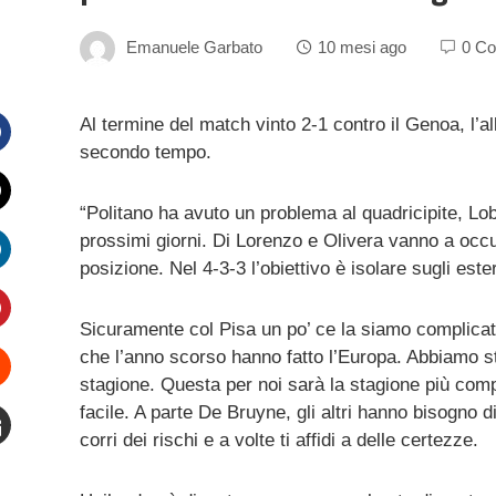
Emanuele Garbato
10 mesi ago
0 C
Al termine del match vinto 2-1 contro il Genoa, l’al
secondo tempo.
Facebook
“Politano ha avuto un problema al quadricipite, Lob
witter
prossimi giorni. Di Lorenzo e Olivera vanno a occu
posizione. Nel 4-3-3 l’obiettivo è isolare sugli ester
inkedIn
Sicuramente col Pisa un po’ ce la siamo complicata
interest
che l’anno scorso hanno fatto l’Europa. Abbiamo st
stagione. Questa per noi sarà la stagione più compl
Stumbleupon
facile. A parte De Bruyne, gli altri hanno bisogno di
corri dei rischi e a volte ti affidi a delle certezze.
mail