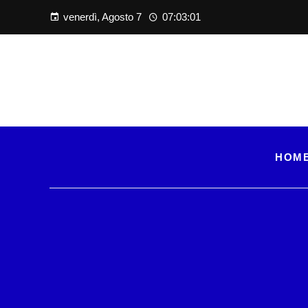
venerdì, Agosto 7
07:03:02
HOM