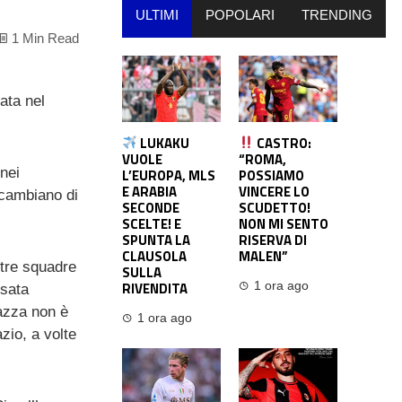
ULTIMI
POPOLARI
TRENDING
1 Min Read
ata nel
LUKAKU
CASTRO:
VUOLE
“ROMA,
 nei
L’EUROPA, MLS
POSSIAMO
E ARABIA
VINCERE LO
scambiano di
SECONDE
SCUDETTO!
SCELTE! E
NON MI SENTO
SPUNTA LA
RISERVA DI
CLAUSOLA
MALEN”
ltre squadre
SULLA
RIVENDITA
1 ora ago
ssata
iazza non è
1 ora ago
azio, a volte