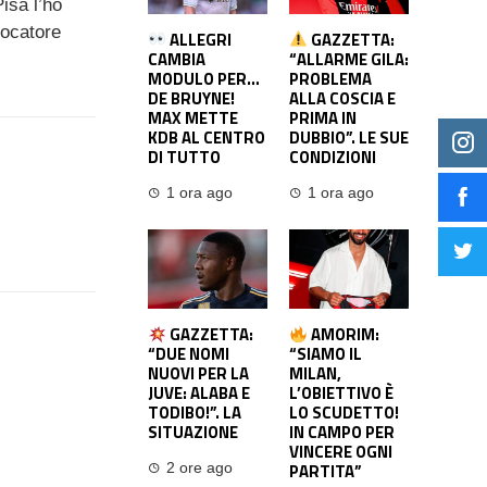
isa l’ho
iocatore
ALLEGRI
GAZZETTA:
CAMBIA
“ALLARME GILA:
MODULO PER…
PROBLEMA
DE BRUYNE!
ALLA COSCIA E
MAX METTE
PRIMA IN
KDB AL CENTRO
DUBBIO”. LE SUE
DI TUTTO
CONDIZIONI
1 ora ago
1 ora ago
GAZZETTA:
AMORIM:
“DUE NOMI
“SIAMO IL
NUOVI PER LA
MILAN,
JUVE: ALABA E
L’OBIETTIVO È
TODIBO!”. LA
LO SCUDETTO!
SITUAZIONE
IN CAMPO PER
VINCERE OGNI
PARTITA”
2 ore ago