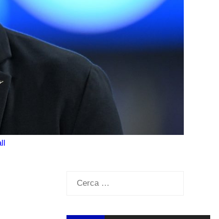
ll
Ricerca
per: