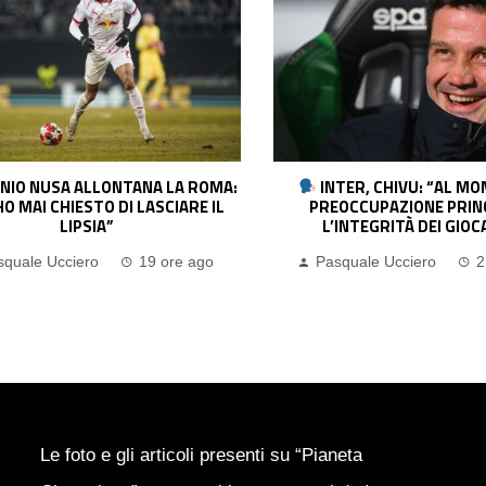
TER, CHIVU: “AL MOMENTO LA
JUVENTUS, SPALLETTI: 
OCCUPAZIONE PRINCIPALE È
AVER RETTO L’URTO. YILDIZ
INTEGRITÀ DEI GIOCATORI”
DOLORE. BUONI SEGNALI D
quale Ucciero
2 giorni ago
Pasquale Ucciero
2
Le foto e gli articoli presenti su “Pianeta