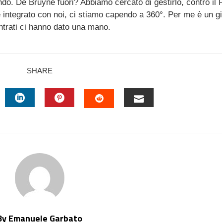
do. De Bruyne fuori? Abbiamo cercato di gestirlo, contro il P
e integrato con noi, ci stiamo capendo a 360°. Per me è un g
entrati ci hanno dato una mano.
SHARE
TTER
LINKEDIN
PINTEREST
EMAIL
STUMBLEUPON
By Emanuele Garbato