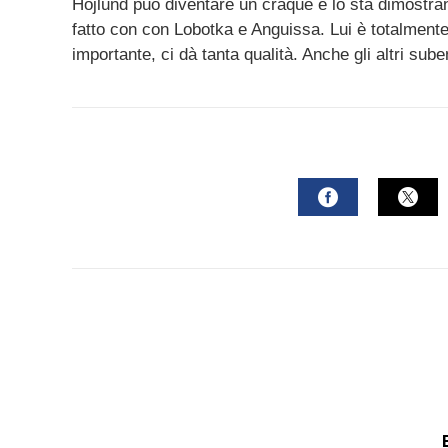
Hojlund può diventare un craque e lo sta dimostran
fatto con con Lobotka e Anguissa. Lui è totalment
importante, ci dà tanta qualità. Anche gli altri sub
FACEBOOK
TWI