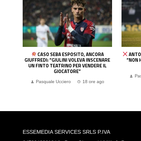
RA
ANTONIO NUSA ALLONTANA LA ROMA:
IN
ENARE
“NON HO MAI CHIESTO DI LASCIARE IL
PRE
E IL
LIPSIA”
L’
Pasquale Ucciero
19 ore ago
Pas
ago
ESSEMEDIA SERVICES SRLS P.IVA