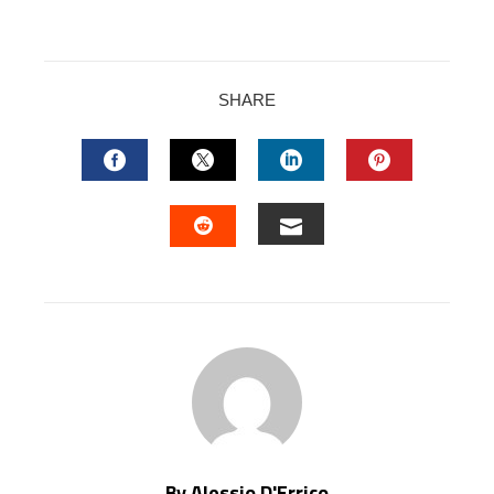
SHARE
FACEBOOK
TWITTER
LINKEDIN
PINTERES
EMAIL
STUMBLEUPON
By Alessio D'Errico