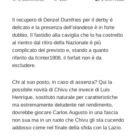
Il recupero di Denzel Dumfries per il derby è
delicato e la presenza dell’olandese è in forte
ebook
dubbio. Il fastidio alla caviglia che lo ha costretto
al rientro dal ritiro della Nazionale è più
ter
complicato del previsto e, stando a quanto
riferito da fcinter1908, il forfait non è da
edIn
escludere.
erest
Chi al suo posto, in caso di assenza? Qui la
possibile novità di Chivu che invece di Luis
mbleupon
Henrique, sostituto naturale per caratteristiche
ma estremamente deludente nel rendimento,
dovrebbe giocare Carlos Augusto in una fascia
l
non sua ma in un ruolo che Chivu gli sta cucendo
addosso come nel finale della sfida con la Lazio.