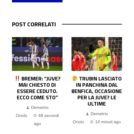
POST CORRELATI
?
TRUBIN LASCIATO
FEDERCALCIO
IN PANCHINA DAL
ARGENTINA,
BENFICA, OCCASIONE
CONFERMATO IL
PER LA JUVE? LE
PROPRIO SOSTEGNO
ULTIME
A GIANNI INFANTINO:
LA NOTA
Demetrio
Demetrio
Oriolo
14 minuti ago
Oriolo
26 minuti ago