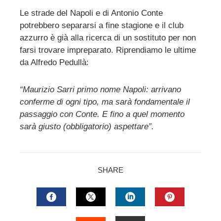
Le strade del Napoli e di Antonio Conte
potrebbero separarsi a fine stagione e il club
ebook
azzurro è già alla ricerca di un sostituto per non
farsi trovare impreparato. Riprendiamo le ultime
ter
da Alfredo Pedullà:
edIn
“Maurizio
Sarri
primo nome
Napoli
: arrivano
conferme di ogni tipo, ma sarà fondamentale il
erest
passaggio con
Conte
. E fino a quel momento
sarà giusto (obbligatorio) aspettare”.
mbleupon
l
SHARE
FACEBOOK
TWITTER
LINKEDIN
PINTERES