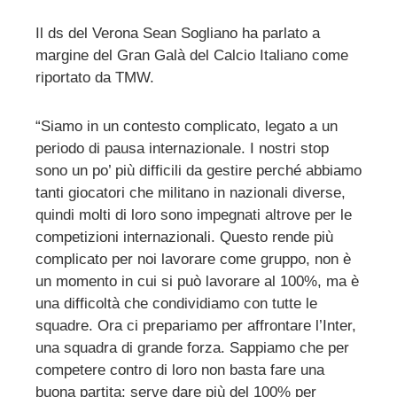
Il ds del Verona Sean Sogliano ha parlato a
margine del Gran Galà del Calcio Italiano come
ebook
riportato da TMW.
ter
“Siamo in un contesto complicato, legato a un
periodo di pausa internazionale. I nostri stop
edIn
sono un po’ più difficili da gestire perché abbiamo
tanti giocatori che militano in nazionali diverse,
erest
quindi molti di loro sono impegnati altrove per le
competizioni internazionali. Questo rende più
mbleupon
complicato per noi lavorare come gruppo, non è
un momento in cui si può lavorare al 100%, ma è
una difficoltà che condividiamo con tutte le
l
squadre. Ora ci prepariamo per affrontare l’Inter,
una squadra di grande forza. Sappiamo che per
competere contro di loro non basta fare una
buona partita: serve dare più del 100% per