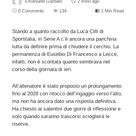
Emanuele Garbato
2 mesi ago
0 Comments
134
1 Min Read
Stando a quanto raccolto da Luca Cilli di
Sportitalia, in Serie A c’è ancora una panchina
ebook
tutta da definire prima di chiudere il cerchio. La
permanenza di Eusebio Di Francesco a Lecce,
ter
infatti, non è scontata quanto sembrava nel
corso della giornata di ieri.
edIn
All’allenatore è stato proposto un prolungamento
erest
fino al 2028 con ritocco dell’ingaggio verso l’alto,
ma non ha ancora dato una risposta definitiva.
mbleupon
Ha chiesto ai salentini due giorni di riflessione e
solo quando saranno trascorsi scioglierà le
riserve.
l