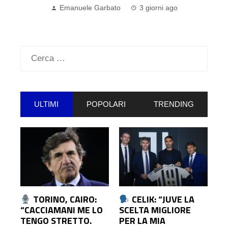
L’ARSENAL…
Emanuele Garbato
4 giorni ago
Ricerca
per:
ULTIMI
POPOLARI
TRENDING
TORINO, CAIRO:
CELIK: “JUVE LA
“CACCIAMANI ME LO
SCELTA MIGLIORE
TENGO STRETTO.
PER LA MIA