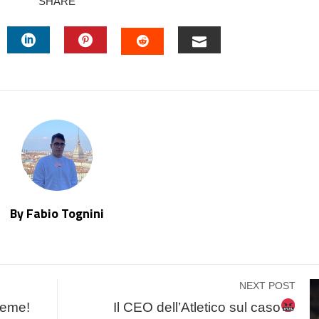
SHARE
TTER
LINKEDIN
PINTEREST
EMAIL
STUMBLEUPON
By Fabio Tognini
NEXT POST
ieme!
Il CEO dell’Atletico sul caso