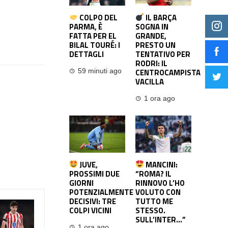
COLPO DEL
IL BARÇA
PARMA, È
SOGNA IN
FATTA PER EL
GRANDE,
BILAL TOURÉ: I
PRESTO UN
DETTAGLI
TENTATIVO PER
RODRI: IL
CENTROCAMPISTA
59 minuti ago
VACILLA
1 ora ago
JUVE,
MANCINI:
PROSSIMI DUE
“ROMA? IL
GIORNI
RINNOVO L’HO
POTENZIALMENTE
VOLUTO CON
DECISIVI: TRE
TUTTO ME
COLPI VICINI
STESSO.
SULL’INTER…”
1 ora ago