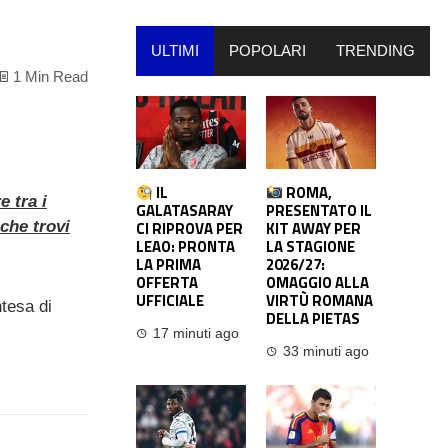
ULTIMI
POPOLARI
TRENDING
1 Min Read
IL
ROMA,
 tra i
GALATASARAY
PRESENTATO IL
 che trovi
CI RIPROVA PER
KIT AWAY PER
LEAO: PRONTA
LA STAGIONE
LA PRIMA
2026/27:
OFFERTA
OMAGGIO ALLA
UFFICIALE
VIRTÙ ROMANA
ntesa di
DELLA PIETAS
17 minuti ago
33 minuti ago