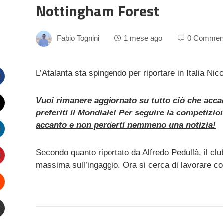
Nottingham Forest
Fabio Tognini
1 mese ago
0 Commen
L’Atalanta sta spingendo per riportare in Italia Ni
Facebook
Vuoi rimanere aggiornato su tutto ciò che acca
preferiti il Mondiale! Per seguire la competizio
witter
accanto e non perderti nemmeno una notizia!
inkedIn
Secondo quanto riportato da Alfredo Pedullà, il clu
massima sull’ingaggio. Ora si cerca di lavorare con
interest
Stumbleupon