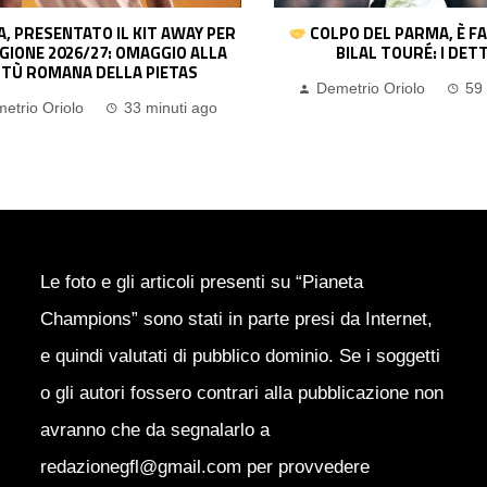
O DEL PARMA, È FATTA PER EL
IL BARÇA SOGNA IN GRA
BILAL TOURÉ: I DETTAGLI
UN TENTATIVO PER ROD
CENTROCAMPISTA VA
etrio Oriolo
59 minuti ago
Demetrio Oriolo
1
Le foto e gli articoli presenti su “Pianeta
Champions” sono stati in parte presi da Internet,
e quindi valutati di pubblico dominio. Se i soggetti
o gli autori fossero contrari alla pubblicazione non
avranno che da segnalarlo a
redazionegfl@gmail.com per provvedere