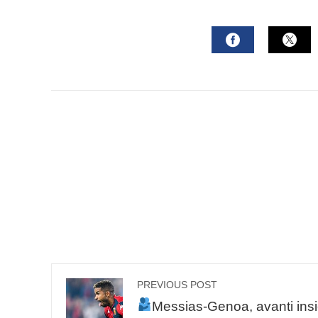
mail
FACEBOOK
TWI
PREVIOUS POST
Messias-Genoa, avanti ins