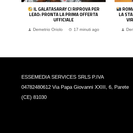
PER
ROMA, PRESENTATO IL KIT AWAY PER
COLP
TA
LA STAGIONE 2026/27: OMAGGIO ALLA
VIRTÙ ROMANA DELLA PIETAS
Dem
 ago
Demetrio Oriolo
33 minuti ago
ESSEMEDIA SERVICES SRLS P.IVA
04782480612 Via Papa Giovanni XXIII, 6, Parete
(CE) 81030