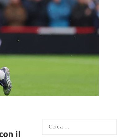
Ricerca
con il
per: