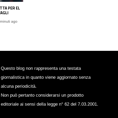
NDE, PRESTO
JUVE, PROSSIMI DUE GIORNI
RI: IL
POTENZIALMENTE DECISIVI: TRE COLPI
CILLA
VICINI
 ora ago
Demetrio Oriolo
1 ora ago
Questo blog non rappresenta una testata
giornalistica in quanto viene aggiornato senza
alcuna periodicità.
Non può pertanto considerarsi un prodotto
editoriale ai sensi della legge n° 62 del 7.03.2001.