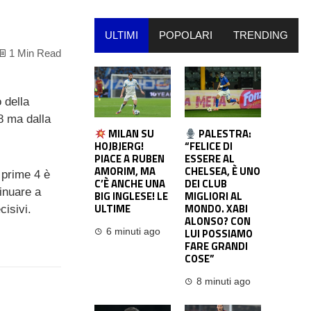
ULTIMI
POPOLARI
TRENDING
1 Min Read
 della
8 ma dalla
MILAN SU
PALESTRA:
HOJBJERG!
“FELICE DI
PIACE A RUBEN
ESSERE AL
AMORIM, MA
CHELSEA, È UNO
e prime 4 è
C’È ANCHE UNA
DEI CLUB
tinuare a
BIG INGLESE! LE
MIGLIORI AL
ULTIME
MONDO. XABI
cisivi.
ALONSO? CON
LUI POSSIAMO
6 minuti ago
FARE GRANDI
COSE”
8 minuti ago