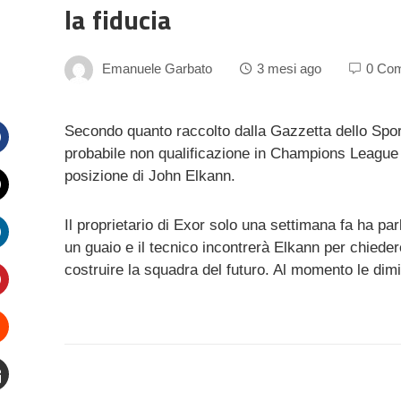
la fiducia
Emanuele Garbato
3 mesi ago
0 Co
Secondo quanto raccolto dalla Gazzetta dello Sport
probabile non qualificazione in Champions League n
Facebook
posizione di John Elkann.
witter
Il proprietario di Exor solo una settimana fa ha par
un guaio e il tecnico incontrerà Elkann per chieder
inkedIn
costruire la squadra del futuro. Al momento le dim
interest
Stumbleupon