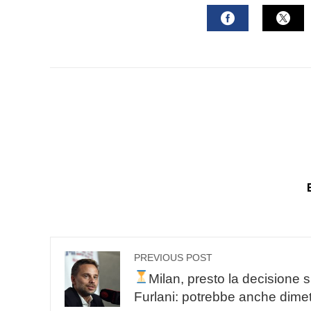
mail
FACEBOOK
TWI
PREVIOUS POST
Milan, presto la decisione 
Furlani: potrebbe anche dimet