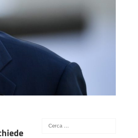
Ricerca
chiede
per: