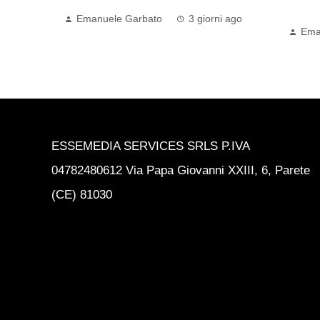
L’ARSENAL…
 ago
Ema
Emanuele Garbato
3 giorni ago
ESSEMEDIA SERVICES SRLS P.IVA
04782480612 Via Papa Giovanni XXIII, 6, Parete
(CE) 81030