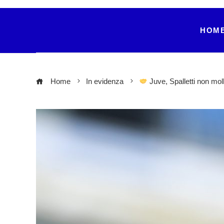
HOM
Home
In evidenza
Juve, Spalletti non mol