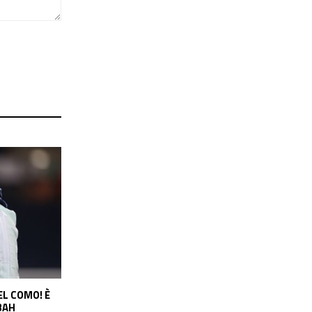
DO VICINO?
ARTETA SI MUOVE PER VINICIUS, IL
BARCELLONA
REAL CHIEDE 150 MILIONI: IL PUNTO