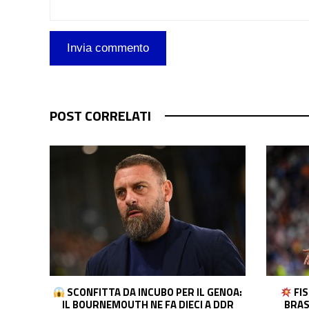
POST CORRELATI
ENOA:
FISSATO INCONTRO VINI-REAL: IL
COL
 DDR
BRASILIANO CHIEDE L’AUMENTO. E