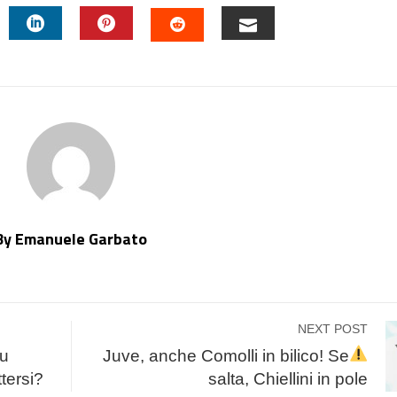
TTER
LINKEDIN
PINTEREST
EMAIL
STUMBLEUPON
By Emanuele Garbato
NEXT POST
su
Juve, anche Comolli in bilico! Se
tersi?
salta, Chiellini in pole