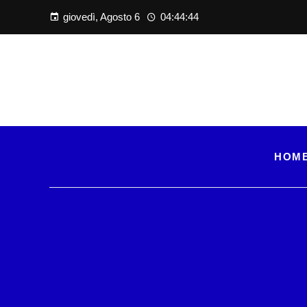
giovedì, Agosto 6
04:44:45
HOM