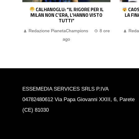
DÉ AL
CALHANOGLU: “IL RIGORE PER IL
CAOS
È
MILAN NON C’ERA, L’HANNO VISTO
LA FI
TUTTI”
ago
Redazione PianetaChampions
8 ore
Reda
ago
ESSEMEDIA SERVICES SRLS P.IVA
04782480612 Via Papa Giovanni XXIII, 6, Parete
(CE) 81030