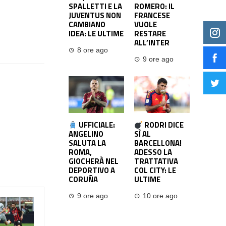
SPALLETTI E LA
ROMERO: IL
JUVENTUS NON
FRANCESE
CAMBIANO
VUOLE
IDEA: LE ULTIME
RESTARE
ALL’INTER
8 ore ago
9 ore ago
UFFICIALE:
RODRI DICE
ANGELINO
SÌ AL
SALUTA LA
BARCELLONA!
ROMA,
ADESSO LA
GIOCHERÀ NEL
TRATTATIVA
DEPORTIVO A
COL CITY: LE
CORUÑA
ULTIME
9 ore ago
10 ore ago