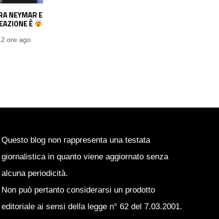
RA NEYMAR E
SIMPATICO SIPARIETTO TRA MODRIC
REAZIONE È
E CALHANOGLU: IL TEMA È IL TAGLIO DI
CAPELLI DEL TURCO
12 ore ago
Pasquale Ucciero
13 ore ago
Questo blog non rappresenta una testata
giornalistica in quanto viene aggiornato senza
alcuna periodicità.
Non può pertanto considerarsi un prodotto
editoriale ai sensi della legge n° 62 del 7.03.2001.