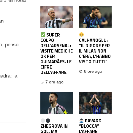
1 Min Read
an
SUPER
COLPO
CALHANOGLU:
co, penso
DELL’ARSENAL:
“IL RIGORE PER
VISITE MEDICHE
IL MILAN NON
OK PER
C’ERA, L’HANNO
GUIMARÃES. LE
VISTO TUTTI”
CIFRE
DELL’AFFARE
8 ore ago
adra: la
7 ore ago
PAVARD
ZHEGROVA IN
“BLOCCA”
GOL, MA
L’AFFARE