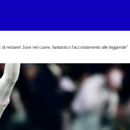
c di restare! Juve nel cuore, fantastico l’accostamento alle leggende”