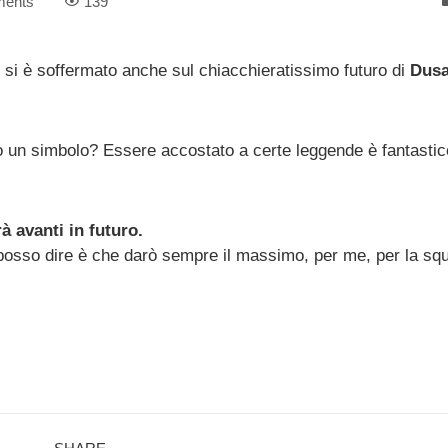
ents
139
si è soffermato anche sul chiacchieratissimo futuro di
Dus
Io un simbolo? Essere accostato a certe leggende è fantasti
à avanti in futuro.
 posso dire è che darò sempre il massimo, per me, per la squ