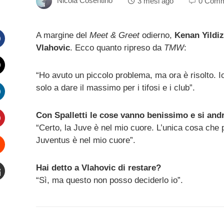
Nicola Cosentino
3 mesi ago
0 Comm
A margine del
Meet & Greet
odierno,
Kenan Yildiz
Vlahovic
. Ecco quanto ripreso da
TMW
:
Facebook
“Ho avuto un piccolo problema, ma ora è risolto. 
witter
solo a dare il massimo per i tifosi e i club”.
inkedIn
Con Spalletti le cose vanno benissimo e si andr
“Certo, la Juve è nel mio cuore. L’unica cosa che
interest
Juventus è nel mio cuore”.
Stumbleupon
Hai detto a Vlahovic di restare?
“Sì, ma questo non posso deciderlo io”.
mail