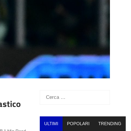
Ricerca
astico
per:
ULTIMI
POPOLARI
TRENDING