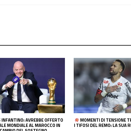
TI DI TENSIONE TRA NEYMAR E
SIMPATICO SIPARIETTO 
 DEL REMO: LA SUA REAZIONE È
E CALHANOGLU: IL TEMA È I
CAPELLI DEL TURC