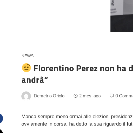
NEWS
Florentino Perez non ha d
andrà”
Demetrio Oriolo
2 mesi ago
0 Comm
Manca sempre meno ormai alle elezioni presidenzia
ovviamente in corsa, ha detto la sua riguardo il 
Facebook