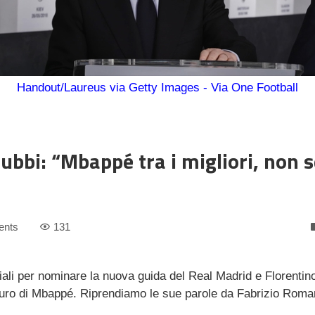
Handout/Laureus via Getty Images - Via One Football
ubbi: “Mbappé tra i migliori, non s
ents
131
li per nominare la nuova guida del Real Madrid e Florentin
futuro di Mbappé. Riprendiamo le sue parole da Fabrizio Roma