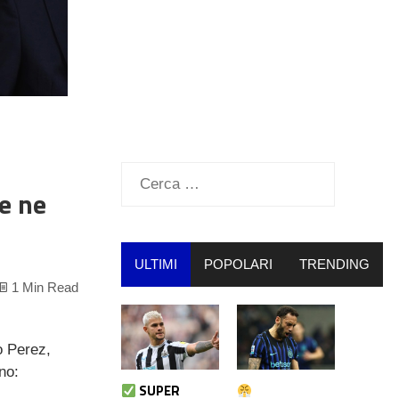
Ricerca
e ne
per:
ULTIMI
POPOLARI
TRENDING
1 Min Read
o Perez,
no:
SUPER