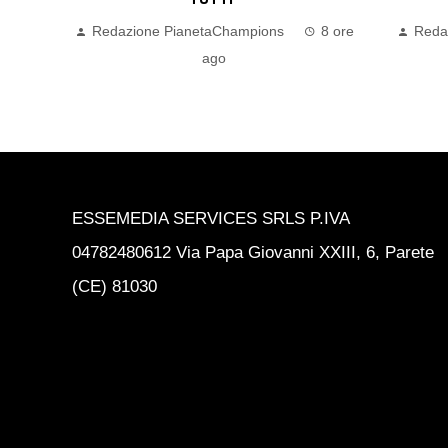
Pa
8 ore
Redazione PianetaChampions
11
ore ago
ESSEMEDIA SERVICES SRLS P.IVA
04782480612 Via Papa Giovanni XXIII, 6, Parete
(CE) 81030