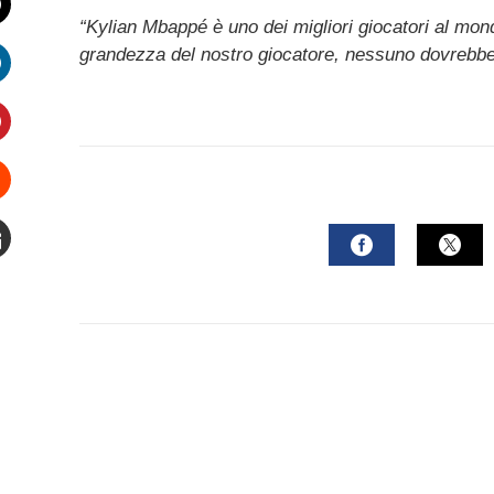
“Kylian Mbappé è uno dei migliori giocatori al mon
witter
grandezza del nostro giocatore, nessuno dovrebbe d
inkedIn
interest
Stumbleupon
mail
FACEBOOK
TWI