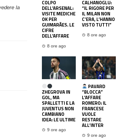
COLPO
CALHANOGLU:
vedere la
DELL’ARSENAL:
“IL RIGORE PER
VISITE MEDICHE
IL MILAN NON
OK PER
C’ERA, L’HANNO
GUIMARÃES. LE
VISTO TUTTI”
CIFRE
DELL’AFFARE
8 ore ago
8 ore ago
PAVARD
ZHEGROVA IN
“BLOCCA”
GOL, MA
L’AFFARE
SPALLETTI E LA
ROMERO: IL
JUVENTUS NON
FRANCESE
CAMBIANO
VUOLE
IDEA: LE ULTIME
RESTARE
ALL’INTER
9 ore ago
9 ore ago