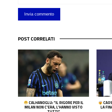
POST CORRELATI
 IL
CAOS INFANTINO: AVREBBE OFFERTO
MOMEN
STO
LA FINALE MONDIALE AL MAROCCO IN
I TIFOSI
CAMBIO DEL SOSTEGNO