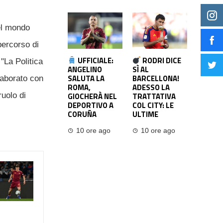
el mondo
percorso di
UFFICIALE:
RODRI DICE
"La Politica
ANGELINO
SÌ AL
SALUTA LA
BARCELLONA!
laborato con
ROMA,
ADESSO LA
GIOCHERÀ NEL
TRATTATIVA
ruolo di
DEPORTIVO A
COL CITY: LE
CORUÑA
ULTIME
10 ore ago
10 ore ago