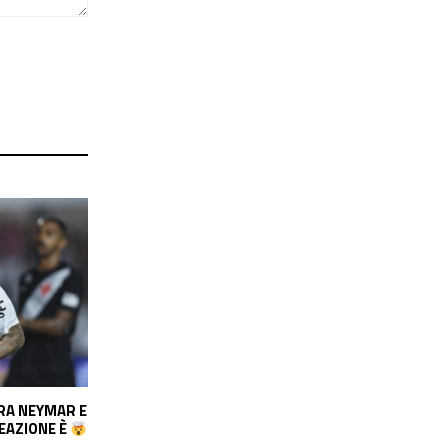
TRA MODRIC
ULTIME FORMALITÀ PER DIOMANDÉ AL
L TAGLIO DI
REAL MADRID: LA CIFRA TOTALE È
O