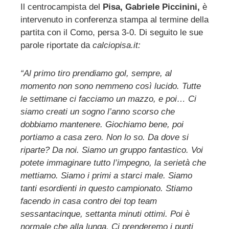
Il centrocampista del
Pisa, Gabriele Piccinini,
è
intervenuto in conferenza stampa al termine della
ebook
partita con il Como, persa 3-0. Di seguito le sue
parole riportate da
calciopisa.it:
ter
“Al primo tiro prendiamo gol, sempre, al
edIn
momento non sono nemmeno così lucido. Tutte
le settimane ci facciamo un mazzo, e poi… Ci
erest
siamo creati un sogno l’anno scorso che
dobbiamo mantenere. Giochiamo bene, poi
mbleupon
portiamo a casa zero. Non lo so. Da dove si
riparte? Da noi. Siamo un gruppo fantastico. Voi
potete immaginare tutto l’impegno, la serietà che
l
mettiamo. Siamo i primi a starci male. Siamo
tanti esordienti in questo campionato. Stiamo
facendo in casa contro dei top team
sessantacinque, settanta minuti ottimi. Poi è
normale che alla lunga. Ci prenderemo i punti