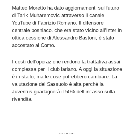
Matteo Moretto ha dato aggiornamenti sul futuro
di Tarik Muharemovic attraverso il canale
ebook
YouTube di Fabrizio Romano. Il difensore
centrale bosniaco, che era stato vicino all’Inter in
ter
ottica cessione di Alessandro Bastoni, è stato
accostato al Como.
edIn
I costi dell’operazione rendono la trattativa assai
erest
complessa per il club lariano. A oggi la situazione
è in stallo, ma le cose potrebbero cambiare. La
mbleupon
valutazione del Sassuolo è alta perché la
Juventus guadagnerà il 50% dell’incasso sulla
rivendita.
l