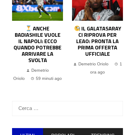
A
ANCHE
IL GALATASARAY
O
BADIASHILE VUOLE
CI RIPROVA PER
R
IL NAPOLI: ECCO
LEAO: PRONTA LA
QUANDO POTREBBE
PRIMA OFFERTA
ARRIVARE LA
UFFICIALE
SVOLTA
Demetrio Oriolo
1
2
Demetrio
ora ago
Oriolo
59 minuti ago
Ricerca
per: