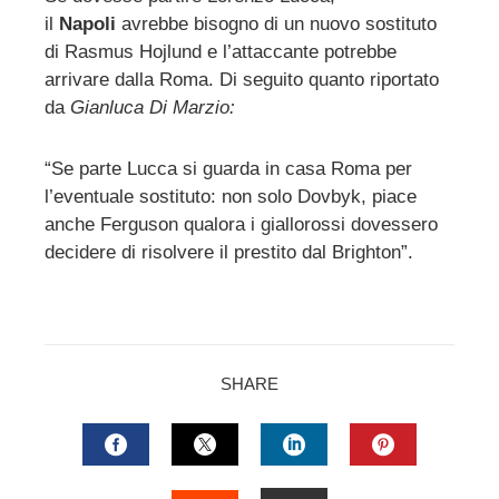
il
Napoli
avrebbe bisogno di un nuovo sostituto
ebook
di Rasmus Hojlund e l’attaccante potrebbe
arrivare dalla Roma. Di seguito quanto riportato
ter
da
Gianluca Di Marzio:
edIn
“Se parte Lucca si guarda in casa Roma per
l’eventuale sostituto: non solo Dovbyk, piace
erest
anche Ferguson qualora i giallorossi dovessero
decidere di risolvere il prestito dal Brighton”.
mbleupon
l
SHARE
FACEBOOK
TWITTER
LINKEDIN
PINTERES