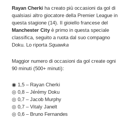
Rayan Cherki
ha creato più occasioni da gol di
qualsiasi altro giocatore della Premier League in
ebook
questa stagione (14). Il gioiello francese del
Manchester City
è primo in questa speciale
ter
classifica, seguito a ruota dal suo compagno
Doku. Lo riporta
Squawka
edIn
Maggior numero di occasioni da gol create ogni
erest
90 minuti (500+ minuti):
mbleupon
◉ 1,5 – Rayan Cherki
◎ 0,8 – Jérémy Doku
l
◎ 0,7 – Jacob Murphy
◎ 0,7 – Vitaly Janelt
◎ 0,6 – Bruno Fernandes