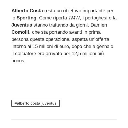
Alberto Costa
resta un obiettivo importante per
lo
Sporting
. Come riporta
TMW
, i portoghesi e la
ebook
Juventus
stanno trattando da giorni. Damien
Comolli
, che sta portando avanti in prima
ter
persona questa operazione, aspetta un’offerta
intorno ai 15 milioni di euro, dopo che a gennaio
edIn
il calciatore era arrivato per 12,5 milioni più
bonus.
erest
mbleupon
l
alberto costa juventus