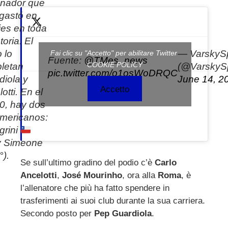
mbleupon
enador que
gastó en
l
jes en toda
toria. El
 lo
— VarskyS
Fai clic su "Accetto" per abilitare Twitter
Fuente:
@TMes_news
COOKIE POLICY
letan
(@VarskySp
pic.twitter.com/o1osWoDRQC
diola y
June 14, 2
Accetto
otti. En el
10, hay dos
mericanos:
grini
 y Simeone
°).
Se sull’ultimo gradino del podio c’è
Carlo
Ancelotti
,
José Mourinho
, ora alla
Roma
, è
l’allenatore che più ha fatto spendere in
trasferimenti ai suoi club durante la sua carriera.
Secondo posto per
Pep Guardiola
.