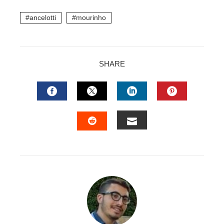
ancelotti
mourinho
SHARE
FACEBOOK
TWITTER
LINKEDIN
PINTERES
EMAIL
STUMBLEUPON