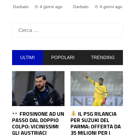
G
o
Garbato
4 giorni ago
Garbato
4 giorni ago
Ricerca
per:
ULTIMI
POPOLARI
TRENDING
FROSINONE AD UN
IL PSG RILANCIA
PASSO DAL DOPPIO
PER SUZUKI DEL
COLPO: VICINISSIMI
PARMA: OFFERTA DA
GLI AUSTRIACI
35 MILIONI PER I