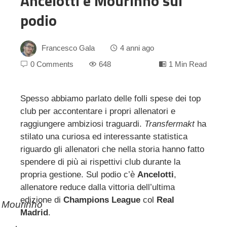
Ancelotti e Mourinho sul
podio
Francesco Gala
4 anni ago
0 Comments
648
1 Min Read
Spesso abbiamo parlato delle folli spese dei top
club per accontentare i propri allenatori e
ebook
raggiungere ambiziosi traguardi.
Transfermakt
ha
stilato una curiosa ed interessante statistica
ter
riguardo gli allenatori che nella storia hanno fatto
spendere di più ai rispettivi club durante la
edIn
propria gestione. Sul podio c’è
Ancelotti
,
allenatore reduce dalla vittoria dell’ultima
edizione di
Champions League
col
Real
erest
 Mourinho
Madrid
.