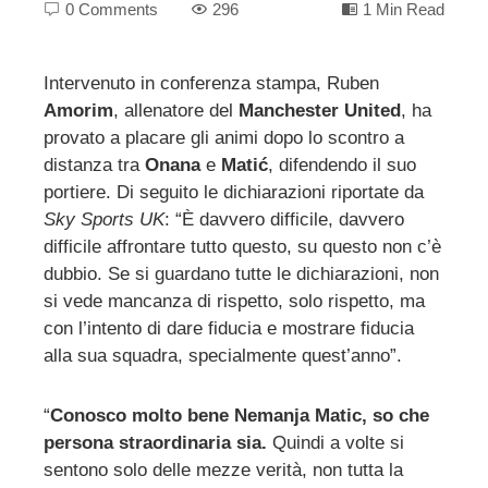
0 Comments
296
1 Min Read
Intervenuto in conferenza stampa, Ruben
Amorim
, allenatore del
Manchester United
, ha
ebook
provato a placare gli animi dopo lo scontro a
distanza tra
Onana
e
Matić
, difendendo il suo
ter
portiere. Di seguito le dichiarazioni riportate da
Sky Sports UK
: “È davvero difficile, davvero
edIn
difficile affrontare tutto questo, su questo non c’è
dubbio. Se si guardano tutte le dichiarazioni, non
si vede mancanza di rispetto, solo rispetto, ma
erest
con l’intento di dare fiducia e mostrare fiducia
alla sua squadra, specialmente quest’anno”.
mbleupon
“
Conosco molto bene Nemanja Matic, so che
l
persona straordinaria sia.
Quindi a volte si
sentono solo delle mezze verità, non tutta la