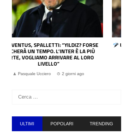
UDINESE, IL DG COLLAVINO: “KRISTENSEN?
LO CEDEREMO SOLO PER UN’OFFERTA
IRRINUNCIABILE. SUL MERCATO…”
Pasquale Ucciero
2 giorni ago
Ricerca
per:
ULTIMI
POPOLARI
TRENDING