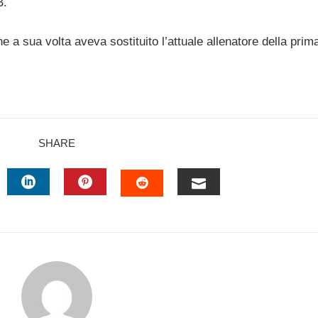
B.
e a sua volta aveva sostituito l’attuale allenatore della pri
SHARE
TTER
LINKEDIN
PINTEREST
EMAIL
STUMBLEUPON