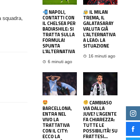
NAPOLI,
IL MILAN
CONTATTI CON
TREMA, IL
ma squadra,
IL CHELSEA PER
GALATASARAY
BADIASHILE: SI
VALUTA GIÀ
TRATTA SULLA
L’ALTERNATIVA
FORMULA!
A LEAO: LA
SPUNTA
SITUAZIONE
L’ALTERNATIVA
16 minuti ago
6 minuti ago
CAMBIASO
BARCELLONA,
VIA DALLA
ENTRA NEL
JUVE? L’AGENTE
VIVO LA
FA CHIAREZZA:
TRATTATIVA
TUTTE LE
CON IL CITY:
POSSIBILITÀ! SU
ECCO LA
FRATTESI…