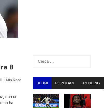
Ricerca
dra B
per:
1 Min Read
ULTIMI
POPOLARI
TRENDING
ez
, con un
il club ha