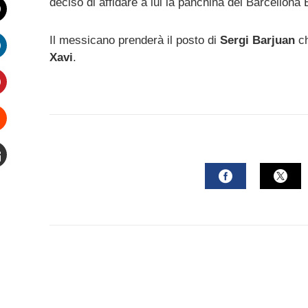
deciso di affidare a lui la panchina del Barcellona 
witter
Il messicano prenderà il posto di
Sergi Barjuan
ch
Xavi
.
inkedIn
interest
Stumbleupon
mail
FACEBOOK
TWI