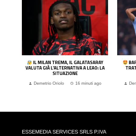
LSEA
IL MILAN TREMA, IL GALATASARAY
BAR
LLA
VALUTA GIÀ L’ALTERNATIVA A LEAO: LA
TRAT
IVA
SITUAZIONE
ago
Demetrio Oriolo
16 minuti ago
Dem
ESSEMEDIA SERVICES SRLS P.IVA