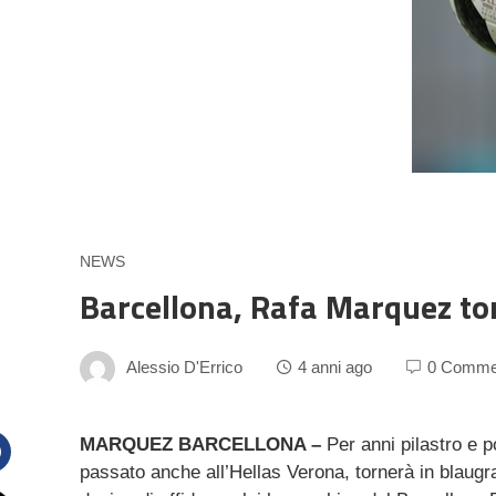
NEWS
Barcellona, Rafa Marquez tor
Alessio D'Errico
4 anni ago
0 Comme
MARQUEZ BARCELLONA –
Per anni pilastro e p
passato anche all’Hellas Verona, tornerà in blaugr
Facebook