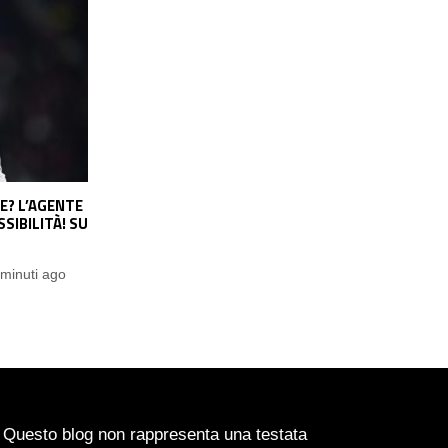
E? L’AGENTE
INTER, TORNA DI MODA IL NOME DI
SIBILITÀ! SU
SPENCE: LA SITUAZIONE
Demetrio Oriolo
1 ora ago
minuti ago
Questo blog non rappresenta una testata