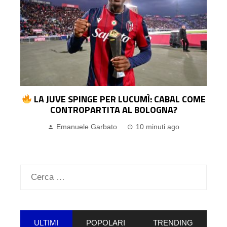
E
CAGLIARI, ACCORDO CON LO SPEZIA PER
AURELIO: CIOCCI FA IL PERCORSO INVERSO
Pasquale Ucciero
13 ore ago
Ricerca
per:
ULTIMI
POPOLARI
TRENDING