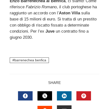
Enzo Barrenechea al Benfica
, ci siamo! Come
riferisce
Fabrizio Romano
, il club portoghese ha
ebook
raggiunto un accordo con l’
Aston Villa
sulla
base di 15 milioni di euro. Si tratta di un prestito
ter
con obbligo di riscatto fissato a determinate
condizioni. Per l’ex
Juve
un contratto fino a
edIn
giugno 2030.
erest
barrenechea benfica
mbleupon
l
SHARE
FACEBOOK
TWITTER
LINKEDIN
PINTERES