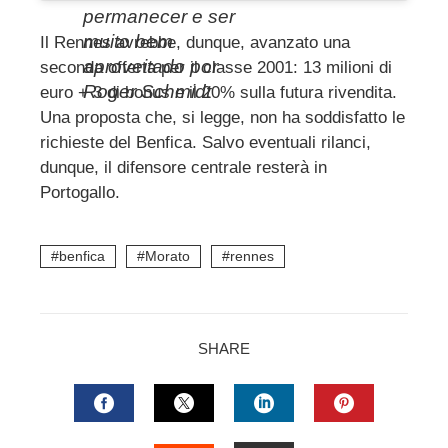
permanecer e ser
muito bem
Il Rennes avrebbe, dunque, avanzato una
aproveitado por
seconda offerta per il classe 2001: 13 milioni di
Roger Schmidt
euro + 3 di bonus e il 20% sulla futura rivendita.
Una proposta che, si legge, non ha soddisfatto le
richieste del Benfica. Salvo eventuali rilanci,
dunque, il difensore centrale resterà in
Portogallo.
benfica
Morato
rennes
SHARE
FACEBOOK
TWITTER
LINKEDIN
PINTERES