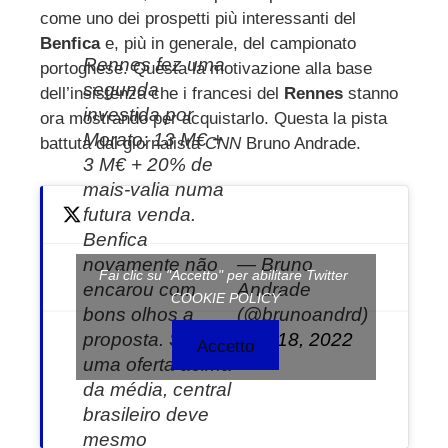
ebook
come uno dei prospetti più interessanti del
Benfica
e, più in generale, del campionato
ter
Rennes fez uma
portoghese. Questa la motivazione alla base
segunda
dell’insistenza che i francesi del
Rennes
stanno
investida por
edIn
ora mostrando per acquistarlo. Questa la pista
Morato: 13 M€ +
battuta dal giornalista
CNN
Bruno Andrade.
3 M€ + 20% de
erest
mais-valia numa
futura venda.
mbleupon
Benfica
novamente não
— Bruno
l
Fai clic su "Accetto" per abilitare Twitter
encarou com
Andrade
COOKIE POLICY
bons olhos a
(@brunoandrd)
proposta. Salvo
July 18, 2022
Accetto
uma oferta acima
da média, central
brasileiro deve
mesmo