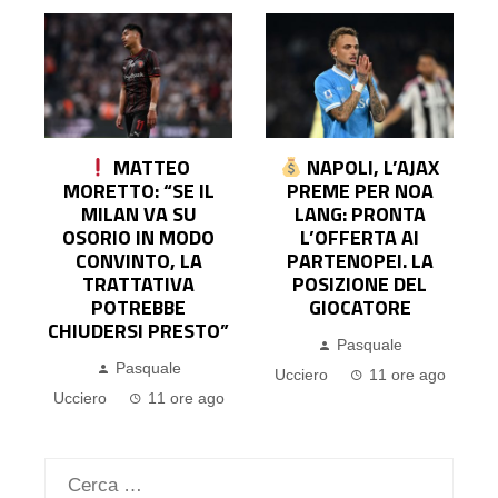
MATTEO
NAPOLI, L’AJAX
O
MORETTO: “SE IL
PREME PER NOA
MILAN VA SU
LANG: PRONTA
E
OSORIO IN MODO
L’OFFERTA AI
CONVINTO, LA
PARTENOPEI. LA
TRATTATIVA
POSIZIONE DEL
POTREBBE
GIOCATORE
CHIUDERSI PRESTO”
Pasquale
o
Pasquale
Ucciero
11 ore ago
Ucciero
11 ore ago
Ricerca